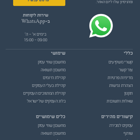
פרסם עכשיו
ומהניסיון שלו ליזם האחר.
שירות לקוחות
ב-WhatsApp
בימים א' - ה'
09:00 - 15:00
כללי
שימושי
קשרי משקיעים
מחשבון שווי עסק
צור קשר
מחשבון תשואה
מדיניות פרטיות
קהילת היזמים
הצהרת נגישות
קהילת בעלי העסקים
תקנון
קהילת המתווכים העסקיים
שאלות ותשובות
בלוג העסקים של ישראל
קישורים מהירים
כלים שימושיים
עסקים למכירה
מחשבון שווי עסק
שותף
מחשבון תשואה