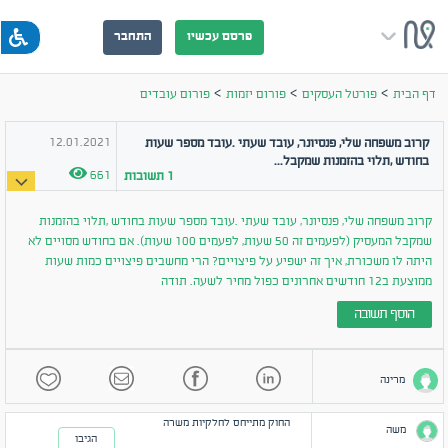
פרסם עכשיו
התחבר
>
>
>
דף הבית
פורטל העסקים
פורום יזמות
פורום עובדים
12.01.2021
קרוב משפחה שלי, פנסיונר, עובד שעתי .עובד מספר שעות
בחודש ,תלוי בהזמנות שמקבל...
661
1
תשובות
קרוב משפחה שלי, פנסיונר, עובד שעתי .עובד מספר שעות בחודש ,תלוי בהזמנות
שמקבל המעסיק (לפעמים זה 50 שעות, לפעמים 100 שעות). אם בחודש מסויים לא
היתה לו משכורת, איך זה ישפיע על פיצויים? הרי מחשבים פיצויים כמות שעות
ממוצעת ב12 חודשים אחרונים כפול מחיר לשעה. תודה
הוסף תשובה
מרינה
החוק מתייחס לחלקיות משרה
משה
הגיבו