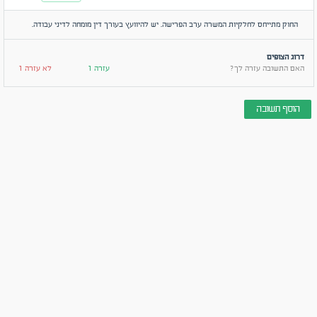
החוק מתייחס לחלקיות המשרה ערב הפרישה. יש להיוועץ בעורך דין מומחה לדיני עבודה.
דרוג הצופים
האם התשובה עזרה לך?
עזרה 1
לא עזרה 1
הוסף תשובה