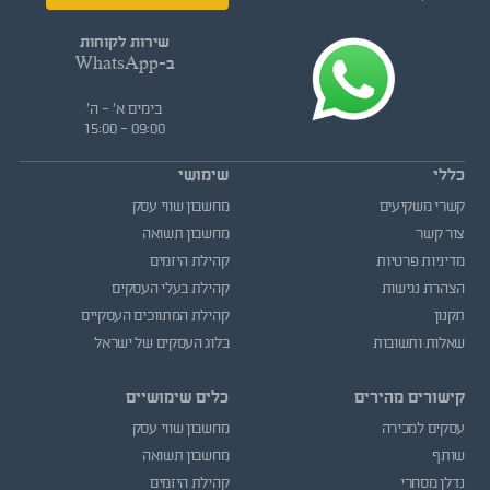
שירות לקוחות
ב-WhatsApp
בימים א' - ה'
09:00 - 15:00
כללי
שימושי
קשרי משקיעים
מחשבון שווי עסק
צור קשר
מחשבון תשואה
מדיניות פרטיות
קהילת היזמים
הצהרת נגישות
קהילת בעלי העסקים
תקנון
קהילת המתווכים העסקיים
שאלות ותשובות
בלוג העסקים של ישראל
קישורים מהירים
כלים שימושיים
עסקים למכירה
מחשבון שווי עסק
שותף
מחשבון תשואה
נדלן מסחרי
קהילת היזמים