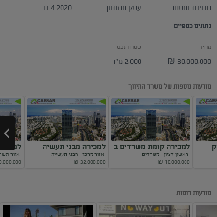
חנויות ומסחר
עסק ממתווך
11.4.2020
נתונים כספיים
מחיר
שטח הנכס
30,000,000 ₪
2,000 מ"ר
מודעות נוספות של משרד התיווך
ק
למכירה קומת משרדים ב
למכירה מבני תעשיה
למכירה
ראשון לציון
משרדים
אזור מרכז
מבני תעשייה
אזור השר
7% תשואה
מושכר ורווחי
מושכר 
0,000,000
₪
32,000,000
₪
10,000,000
Next
מודעות דומות