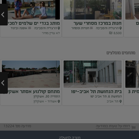
ם
חנות במרכז מסחרי שער
מותג בגדי ים שלמים למכירה
הרצליה והסביבה
חנויות ומסחר
הרצליה והסביבה
אופנה וביגוד
העיר...
8,500 ₪
לא צויין מחיר
Next
מתחמים מומלצים
ת 3
בית הנחושת תל אביב-יפו
מתחם קולנוע אסתר אשקלון
הנחושת 6, תל אביב יפו
התחייה 30, אשקלון
תל אביב
אשדוד - אשקלון
Next
דווח על טעות במודעה
מודעה מס' 13224
חזרה למעלה