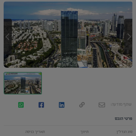
שתף מודעה:
פרטי הנכס
סוג הנדל"ן
תיווך
תאריך כניסה