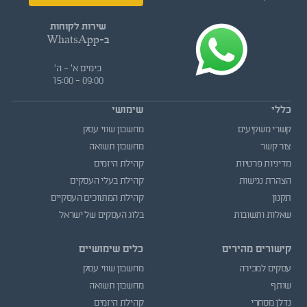
שירות לקוחות
ב-WhatsApp
בימים א' - ה'
09:00 - 15:00
כללי
שימושי
קשרי משקיעים
מחשבון שווי עסק
צור קשר
מחשבון תשואה
מדיניות פרטיות
קהילת היזמים
הצהרת נגישות
קהילת בעלי העסקים
תקנון
קהילת המתווכים העסקיים
שאלות ותשובות
בלוג העסקים של ישראל
קישורים מהירים
כלים שימושיים
עסקים למכירה
מחשבון שווי עסק
שותף
מחשבון תשואה
נדלן מסחרי
קהילת היזמים