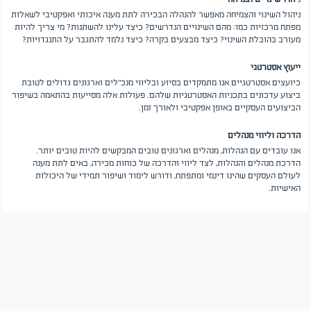
ניהול השינוי והצמיחה מאפשר להנהלה הבכירה לתת מענה איכותי ואפקטיבי לשאלות
מפתח מרכזיות כמו: מהם השינויים הנדרשים? כיצד עלינו להשתנות? מי צריך להיות
מעורב בהובלת השינוי? כיצד מבצעים בקרה? כיצד נלמד להתגבר על התנגדויות?
ייעוץ אסטרטגי
כיועצים אסטרטגיים אנו מתמקדים בסיוע ובליווי מנכ"לים וארגונים גדולים לטובת
ביצוע עדכונים בתכניות האסטרטגיות שלהם. פעולות אלה מסייעות בהתאמה בשיפור
הביצועים העסקיים באופן אפקטיבי ולאורך זמן.
הדרכה וליווי מנהלים
אנו עובדים עם הנהלות, מנהלים וארגונים טובים המבקשים להיות טובים יותר.
הדרכת מנהלים והנהלות, לצד ליווי והדרכה של כוחות מכירה, באים לתת מענה
לעולם העסקים שהינו דינמי ומתפתח, ודורש לימוד ושיפור תמידי של היכולות
האישיות.