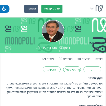
פרסם עכשיו
התחבר
צור קשר
משה גרימברג -ניהול...
שתף
אודות
מודעות (0)
מאמרים (0)
פורום (2)
יזם
שיתופי פעולה
משקיע
ייעוץ ארגוני
אנו מסייעים ומלווים מנהלים בכל הדרגות, בארגונים גדולים ובינוניים, אנשי עסקים
ובעלי מקצועות חופשיים, ועוזרים להם לממש את חזונם ומטרותיהם באמצעות ייעוץ
ארגוני אפקטיבי ופשוט ליישום. הצלחת התהליך תסייע לארגון הן בטווח המידי, והן
בטווח הארוך
נ
יהול שינויים וצמיחה