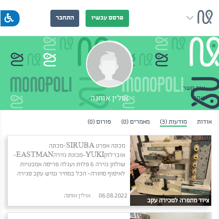
פרסם עכשיו
התחבר
צור קשר
אולין אוחנה
שתף
אודות
מודעות (3)
מאמרים (0)
פורום (0)
מכונה אפרט SIRUBA-מכונה
אוברלוקYUKI-מכונת גזירהEASTMAN-
שולחן גזירה 6 פלות ועגלה פריסה אמבטיות
לאיסוף סחורה- הכל במחיר גמיש עקב סגירה
06.08.2022
אולין אוחנה
ציוד מתפרה למכירה עקב
סגירה