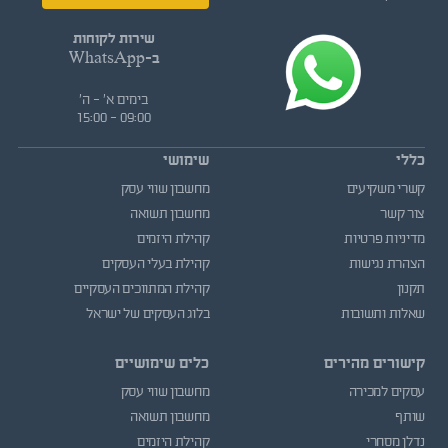
שירות לקוחות
ב-WhatsApp
בימים א' - ה'
09:00 - 15:00
כללי
שימושי
קשרי משקיעים
מחשבון שווי עסק
צור קשר
מחשבון תשואה
מדיניות פרטיות
קהילת היזמים
הצהרת נגישות
קהילת בעלי העסקים
תקנון
קהילת המתווכים העסקיים
שאלות ותשובות
בלוג העסקים של ישראל
קישורים מהירים
כלים שימושיים
עסקים למכירה
מחשבון שווי עסק
שותף
מחשבון תשואה
נדלן מסחרי
קהילת היזמים