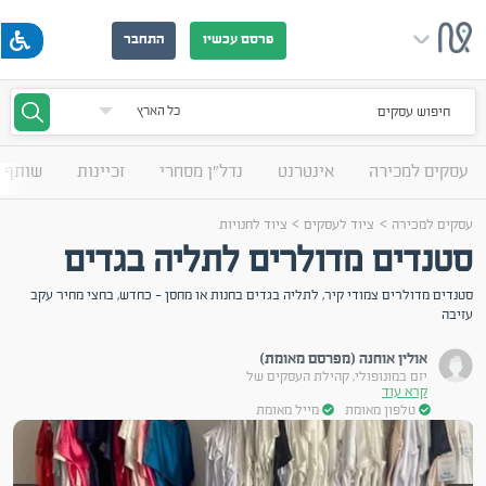
פרסם עכשיו
התחבר
חיפוש עסקים
עסקים למכירה
אינטרנט
נדל"ן מסחרי
זכיינות
שותף 
>
>
עסקים למכירה
ציוד לעסקים
ציוד לחנויות
סטנדים מדולרים לתליה בגדים
סטנדים מדולרים צמודי קיר, לתליה בגדים בחנות או מחסן - כחדש, בחצי מחיר עקב
עזיבה
אולין אוחנה (מפרסם מאומת)
יזם במונופולי, קהילת העסקים של
קרא עוד
טלפון מאומת
מייל מאומת