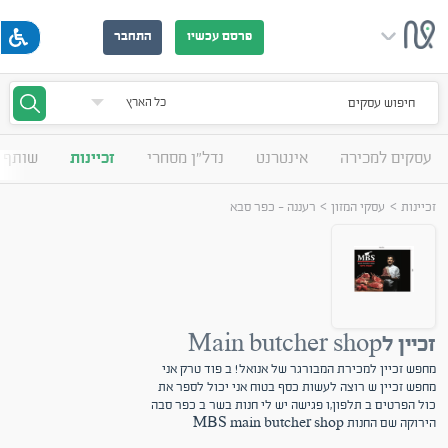
פרסם עכשיו
התחבר
חיפוש עסקים
עסקים למכירה
אינטרנט
נדל"ן מסחרי
זכיינות
שותף 
>
>
זכיינות
עסקי המזון
רעננה - כפר סבא
זכיין לMain butcher shop
מחפש זכיין למכירת המבורגר של אנואל! ב פוד טרק אני
מחפש זכיין ש רוצה לעשות כסף בטוח אני יכול לספר את
כול הפרטים ב תלפון,ו פגישה יש לי חנות בשר ב כפר סבה
הירוקה שם החנות MBS main butcher shop