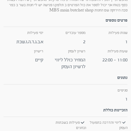
כסף בטוח אני יכול לספר את כול הפרטים ב תלפון,ו פגישה יש לי חנות בשר ב כפר
סבה הירוקה שם החנות MBS main butcher shop
פרטים נוספים
שנות פעילות
מספר עובדים
ימי פעילות
1
2
א,ב,ג,ד,ה,ו,שבת
שעות פעילות
רשיון לעסק
רישיון
11:00 - 22:00
המחיר כולל ליווי
קיים
לרשיון העסק
נתונים
סניפים
1
הזכיינות כוללת
ליווי והדרכה בתפעול
פעילות בשבתות
העסק
ובחגים