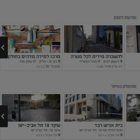
מודעות דומות
להשכרה מידית לכל מטרה
מרכז למידה מדהים בחולון
ראשון לציון
מבני תעשייה
בת ים - חולון
עסק אחר
ללא...
לא צויין מחיר
70,000 ₪
993 מ'
2.2 ק"מ
Next
מתחמים באיזור
בית אגיש רבד
שקד 18 תל אביב-יפו
מוזס יהודה ונח 13, תל אביב-יפו
שקד 18, תל אביב יפו
תל אביב
תל אביב
1.4 ק"מ
5.3 ק"מ