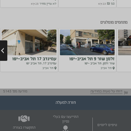
מציאה
50 ₪
לא צויין מחיר
2.3 ק"מ
2.5 ק"מ
Next
מתחמים מומלצים
זלמן שזר 9 תל אביב-יפו
עמינדב 17 תל אביב-יפו
שזר זלמן, תל אביב -יפו
עמינדב 17, תל אביב יפו
תל אביב
תל אביב
Next
דווח על טעות במודעה
מודעה מס' 5143
חזרה למעלה
התייעצו עם בעלי
נסיון
טיפים ליזמים
התקשרו בצורה