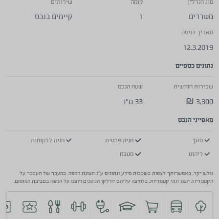
סוג הנדל"ן
קומה
שירותים
משרדים
1
קיימים בנכס
תאריך כניסה
12.3.2019
נתונים כספיים
שכירות חודשית
שטח הנכס
3,300 ₪
33 מ"ר
מאפייני הנכס
מזגן
חניה פרטית
חניה ללקוחות
ריהוט
מטבח
גולש יקר, באפשרותך לצפות בשכבות מידע ונתונים ע"ג תצוגת המפה. במעבר של העכבר על
הקטגוריות יוצגו תתי קטגוריות, בלחיצה עליהם יודלקו הנתונים ויוצגו על המפה בסביבת המתחם.