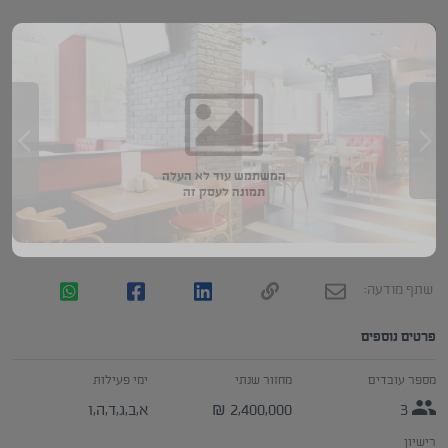
המשתמש עוד לא העלה
תמונה לעסק זה
שתף מודעה:
פרטים נוספים
מספר עובדים
מחזור שנתי
ימי פעילות
3
2,400,000
א,ב,ג,ד,ה,ו
₪
רישיון