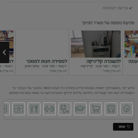
פרישה לגמלאות
מודעות נוספות של משרד התיווך
ננה
להשכרה קליניקה
למסירה חנות לממכר
למסירה
רעננה - כפר סבא
קליניקות
רעננה - כפר סבא
עסקי המזון
רעננה - 
ברעננה, קוסמטיקה,
פלפל ברעננה
ניקויי 
לא צויין מחיר
לא צויין מחיר
לא צויין מ
Next
גולש יקר, באפשרותך לצפות בשכבות מידע ונתונים ע"ג תצוגת המפה. במעבר של העכבר על
הקטגוריות יוצגו תתי קטגוריות, בלחיצה עליהם יודלקו הנתונים ויוצגו על המפה בסביבת המתחם.
אפס