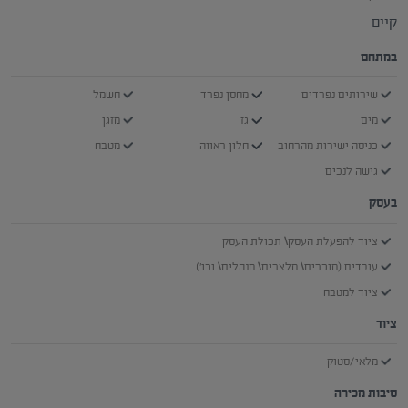
קיים
במתחם
שירותים נפרדים
מחסן נפרד
חשמל
מים
גז
מזגן
כניסה ישירות מהרחוב
חלון ראווה
מטבח
גישה לנכים
בעסק
ציוד להפעלת העסק\ תכולת העסק
עובדים (מוכרים\ מלצרים\ מנהלים\ וכו')
ציוד למטבח
ציוד
מלאי/סטוק
סיבות מכירה