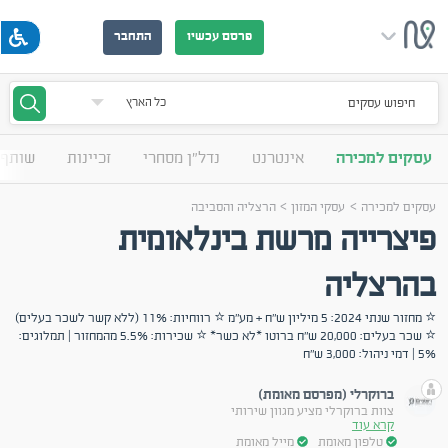
פרסם עכשיו
התחבר
חיפוש עסקים
עסקים למכירה
אינטרנט
נדל"ן מסחרי
זכיינות
שותף 
>
>
עסקים למכירה
עסקי המזון
הרצליה והסביבה
פיצרייה מרשת בינלאומית
בהרצליה
⭐ מחזור שנתי 2024: 5 מיליון ש"ח + מע"מ ⭐ רווחיות: 11% (ללא קשר לשכר בעלים)
⭐ שכר בעלים: 20,000 ש"ח ברוטו *לא כשר* ⭐ שכירות: 5.5% מהמחזור | תמלוגים:
5% | דמי ניהול: 3,000 ש"ח
ברוקרלי (מפרסם מאומת)
צוות ברוקרלי מציע מגוון שירותי
קרא עוד
טלפון מאומת
מייל מאומת