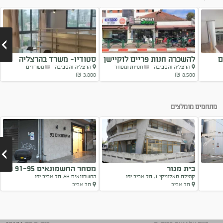
ם
להשכרה חנות פריים לוקיישן
סטודיו- משרד בהרצליה
הרצליה והסביבה
חנויות ומסחר
הרצליה והסביבה
משרדים
פיתוח
3,800 ₪
8,500 ₪
Next
מתחמים מומלצים
בית מגור
מסחר החשמונאים 91-95 תל
קהילת סאלוניקי 1, תל אביב יפו
החשמונאים 93, תל אביב יפו
אביב-יפו
תל אביב
תל אביב
Next