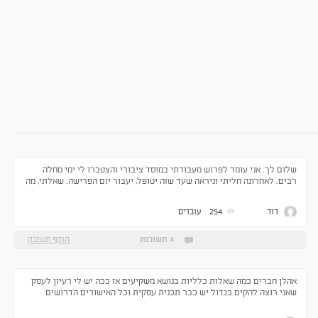
שלום לך. אני עומד לפרוש מעבודתי במוסד ציבורי והצטברו לי ימי מחלה
רבים. לאחרונה חליתי וניראה שעד שזה יטופל, יעבור יום הפרישה. שאלתי, מה
גובר על מה, פרישה או מחלה. תודה
דוד
254
עובדים
4 תשובות
הוסף תשובה
אהלן חברים כמה שאלות כלליות בנושא משקיעים אז ככה יש לי רעיון לעסק
שאני רוצה להקים בגדול יש כבר תכנית עסקית וכל האישורים הדרושים
להקמה של עסק עכשיו מה שחסר זה כסף ופה נכנס השאלות שלי לגבי משקיע
1.האם יש משקיעים שיבואו להשקיע בעסק להחזיר את ההשקעה ובנוסף רווח