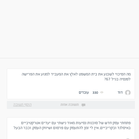
מה הסיכוי לשכנע את בית המשפט לאלץ את המעביד למנוע את הפרישה
לפנסיה בגיל 67?
דוד
330
עובדים
תשובה אחת
הוסף תשובה
פתחתי עסק חדש של סוכנות נסיעות מאוד נישתי עם יעדים אטרקטיביים
באיסלנד ובקריביים, אין לי זמן להתעסק עם פרסום ושיווק העסק, וכבר הבעל
מקצוע השני ששכרתי את שירותיו לניהול דף הפייסבוק פשוט גובה עבור ניהול
הדף ומשתמש בכספי למימון מודעות, האם זו ההתנהלות שלה אני אמור