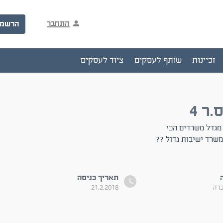
התחבר
הרשמ
זכיינות
שותף לעסקים
ציוד לעסקים
ר 4
כרה משרד 110 מטר מרובע במגדל ב.ס.ר 4 החדש ברחוב מצדה 7. מגדל משרדים הכי
משרד ישיבות גדול ??
תאריך כניסה
כרה
21.2.2018