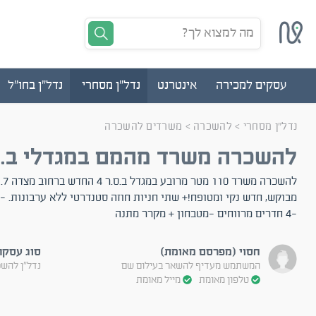
מה למצוא לך?
עסקים למכירה
אינטרנט
נדל"ן מסחרי
נדל"ן בחו"ל
נדל"ן מסחרי
>
להשכרה
>
משרדים להשכרה
להשכרה משרד מהמם במגדלי ב.ס.
להש
מבוקש, חדש נקי ומטופח!+ שתי חניות חוזה סטנדרטי ללא ערבונות. -
-4 חדרים מרווחים -מטבחון + מקרר מתנה
חסוי (מפרסם מאומת)
סוג עסקה
המשתמש מעדיף להשאר בעילום שם
נדל"ן להש
טלפון מאומת
מייל מאומת