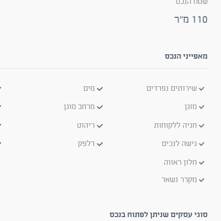
שטח הנכס
110 מ"ר
מאפייני הנכס
שירותים נפרדים
מים
מזגן
מרחב מוגן
חניה ללקוחות
ריהוט
גישה לנכים
דלפק
חלון ראווה
מקרר נשאר
סוגי עסקים שניתן לפתוח בנכס