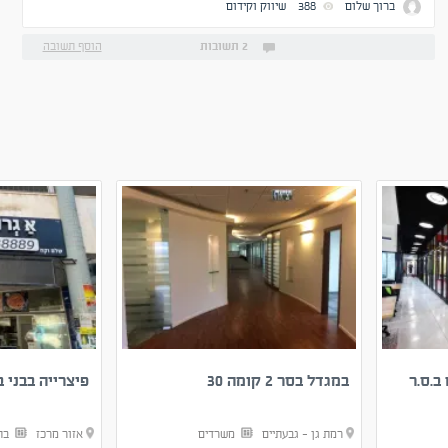
ברוך שלום
388
שיווק וקידום
לצפות?
2 תשובות
הוסף תשובה
.ס.ר
במגדל בסר 2 קומה 30
פיצרייה בבני 
רמת גן - גבעתיים
משרדים
אזור מרכז
בת