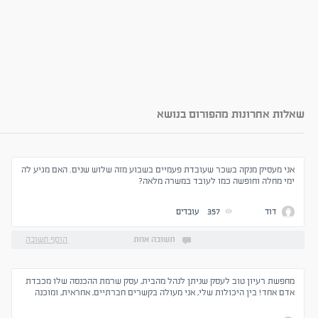
שאלות אחרונות מהפורום בנושא
אני מעסיק מנקה בשכר שעובדת פעמיים בשבוע מזה שלוש שנים. האם מגיע לה
ימי מחלה וחופשה כמו לעובד במשרה מלאה?
דוד
357
עובדים
תשובה אחת
הוסף תשובה
מחפשת רעיון טוב לעסק שניתן לנהל מהבית, עסק שרמת ההכנסה שלו מכבדת
אדם אחד! בין היכולות שלי, אני מעולה בקשרים חברתיים, אחראית, ומוכנה
ללמוד כל דבר - על מנת להתפרנס בכבוד. כל רעיון למקצוע שמתאים תתקבל
בברכה