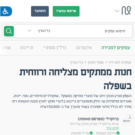
פרסם עכשיו
התחבר
חיפוש עסקים
עסקים למכירה
אינטרנט
נדל"ן מסחרי
זכיינות
שותף 
>
>
עסקים למכירה
עסקי המזון
כל הארץ
חנות ממתקים מצליחה ורווחית
בשפלה
העסק מציע מגוון רחב של מוצרי מתיקה במשקל , שוקולדים מיוחדים, גומי, יינות,
מארזים וסלסלות שי, חלק מהמוצרים בייבוא בלעדי מחוץ לארץ מבנה הוצאות רזה
מחיר לא כולל מלאי וסחורה בשווי מוערך של כ-150,000ש''ח
ברוקרלי (מפרסם מאומת)
צוות ברוקרלי מציע מגוון שירותי
קרא עוד
טלפון מאומת
מייל מאומת