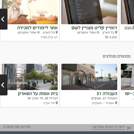
דומיין קליט מצויין לשם
אתר לימודים למכירה
כל הארץ
אתרי אינטרנט
כל הארץ
אתרי אינטרנט
העסק
5,000 ₪
לא צויין מחיר
Next
מתחמים מומלצים
-יפו
העבודה 31
בית אמות על הפארק
העבודה 31, אשקלון
הברזל 30, תל אביב יפו
אשדוד - אשקלון
תל אביב
Next
דווח על טעות במודעה
מודעה מס' 21829