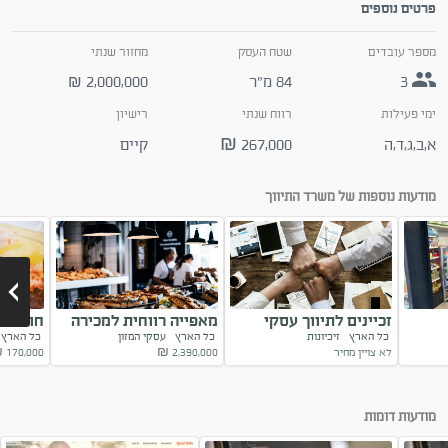
פרטים נוספים
מספר עובדים
שטח העסק
מחזור שנתי
3
84 מ״ר
2,000,000
₪
ימי פעילות
רווח שנתי
רישיון
א,ב,ג,ד,ה
267,000 ₪
קיים
מודעות נוספות של משרד התיווך
זכיינים לתיווך עסקי
מאפייה רווחית למכירה
חומוסיי
כל הארץ
זיכיונות
כל הארץ
עסקי המזון
כל האר
במותג המוביל
במרכז הארץ
למכירה
לא צויין מחיר
2,390,000
₪
170,000
₪
Next
מודעות דומות