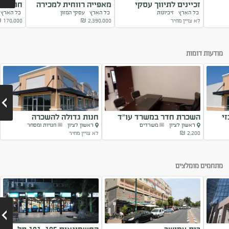
זכיינים לתיווך עסקי
מאפייה רווחית למכירה
חומוסיי
כל הארץ
זיכיונות
כל הארץ
עסקי המזון
כל האר
במותג המוביל
במרכז הארץ
למכירה
לא צויין מחיר
2,390,000
₪
170,000
₪
Next
מודעות דומות
י
השכרת חדר במשרד עו”ד
חנות גדולה להשכרה
ראשון לציון
משרדים
ראשון לציון
חנויות ומסחר
2,200 ₪
לא צויין מחיר
Next
מתחמים מומלצים