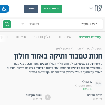
פרסם עכשיו
התחבר
חיפוש עסקים
עסקים למכירה
אינטרנט
נדל"ן מסחרי
זכיינות
שותף 
>
>
עסקים למכירה
חנויות
ראשון לציון
חנות טמבור ותיקה באזור חולון
מוניטין של 32 שנים קהל לקוחות ומלאי הכולל צבעים מוצרי חשמל כלי עבודה
אינסטלציה מכונות לשכפול מפתחות ועוד. בחנות יש קופה שכוללת סליקה. במיקום
מעולה עם תנועה פעילה במהלך היום נמכרת עקב יציאה לפנסיה.
ברוקרלי
מתווך מונופולי
קרא עוד
סיבת מכירה
שנות פעילות
לא ידוע
לא ידוע