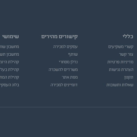
כללי
קישורים מהירים
שימושי
קשרי משקיעים
עסקים למכירה
מחשבון שוו
צור קשר
שותף
מחשבון תש
מדיניות פרטיות
נדלן מסחרי
קהילת היזמ
הצהרת נגישות
משרדים להשכרה
קהילת בעלי
תקנון
מפת אתר
קהילת המתו
שאלות ותשובות
דומיינים למכירה
בלוג העסקי