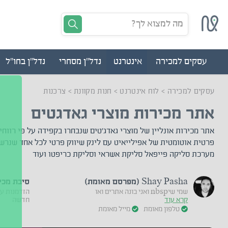
מה למצוא לך?
עסקים למכירה
אינטרנט
נדל"ן מסחרי
נדל"ן בחו"ל
עסקים למכירה
>
לוח אינטרנט
>
חנות מקוונת
>
צרכנות
אתר מכירות מוצרי גאדגטים
אתר מכירות אונליין של מוצרי גאדג'טים שנבחרו בקפידה על פי רווחי
פרטית אוטומטית של אפילייאיט עם לינק שיווק פרטי לכל אחד שנרש
מערכת סליקה פייפאל סליקת אשראי וסליקת כריפטו ועוד
Shay Pasha (מפרסם מאומת)
סיבת מכי
שמי שיnbsp ואני בונה אתרים ואו
הזדמנות ע
קרא עוד
חדשה
טלפון מאומת
מייל מאומת