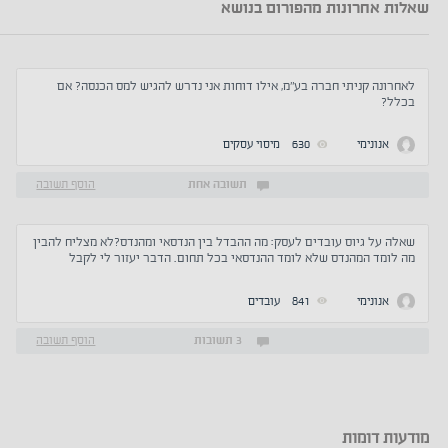
שאלות אחרונות מהפורום בנושא
לאחרונה קניתי חברה בע"מ, אילו דוחות אני נדרש להגיש למס הכנסה? אם
בכלל?
אנונימי
630
מיסוי עסקים
תשובה אחת
הוסף תשובה
שאלה על גיוס עובדים לעסק: מה ההבדל בין הנדסאי ומהנדס?לא מצליח להבין
מה לומד המהנדס שלא לומד ההנדסאי בכל תחום. הדבר יעזור לי לקבל
החלטות מה כדאי לי לגייס למשרד.
אנונימי
841
עובדים
3 תשובות
הוסף תשובה
מודעות דומות