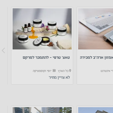
מזון ארה”ב למכירה
טאצ’ טרפי - להתמכר למרקם
2 חנויות למכירה מסחרי +...
י אינטרנט
כל הארץ
יופי וקוסמטיקה
כל
לא צויין מחיר
00 ₪