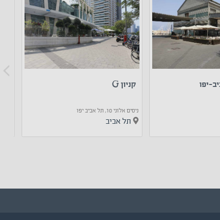
יב-יפו
קניון G
מתח
ניסים אלוני 10, תל אביב יפו
דרך קיבוץ
תל אביב
תל