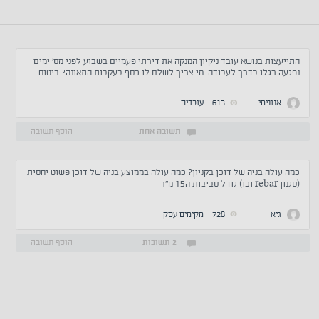
התייעצות בנושא עובד ניקיון המנקה את דירתי פעמיים בשבוע לפני מס' ימים
נפגעה רגלו בדרך לעבודה. מי צריך לשלם לו כסף בעקבות התאונה? ביטוח
לאומי או המעביד?
אנונימי
613
עובדים
תשובה אחת
הוסף תשובה
כמה עולה בניה של דוכן בקניון? כמה עולה בממוצע בניה של דוכן פשוט יחסית
(סגנון rebar וכו) גודל סביבות ה15 מ"ר
גיא
728
מקימים עסק
2 תשובות
הוסף תשובה