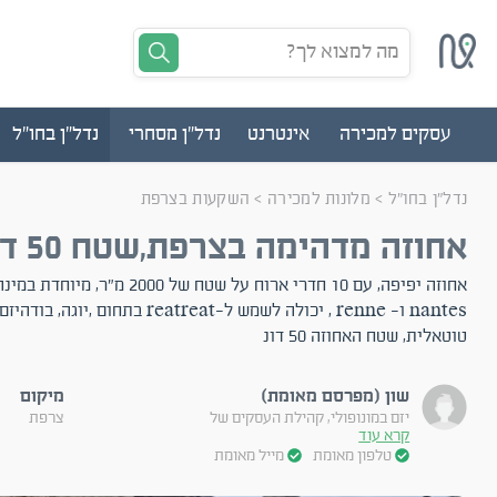
מה למצוא לך?
עסקים למכירה
אינטרנט
נדל"ן מסחרי
נדל"ן בחו"ל
נדל”ן בחו”ל
>
מלונות למכירה
>
השקעות בצרפת
אחוזה מדהימה בצרפת,שטח 50 דונם
אחוזה יפיפה, עם 10 חדרי ארוח על שטח של 
nantes ו- renne , יכולה לשמש ל-reatreat 
טוטאלית, שטח האחוזה 50 דונ
שון (מפרסם מאומת)
מיקום
יזם במונופולי, קהילת העסקים של
צרפת
קרא עוד
טלפון מאומת
מייל מאומת