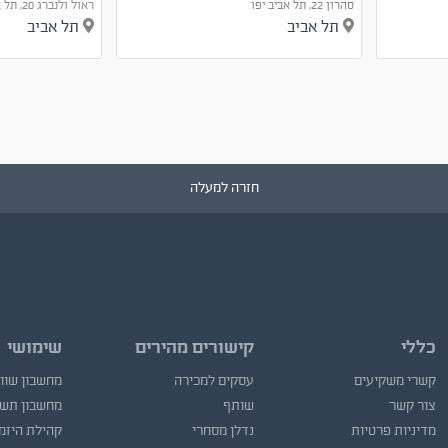
סהרון 22, תל אביב יפו
ראול ולנברג 20, תל אביב יפו
תל אביב
תל אביב
חזרה למעלה
כללי
קישורים מהירים
שימושי
קשרי משקיעים
עסקים למכירה
מחשבון שוו
צור קשר
שותף
מחשבון תש
מדיניות פרטיות
נדלן מסחרי
קהילת היזמ