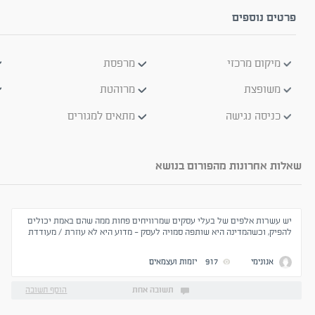
פרטים נוספים
מיקום מרכזי
מרפסת
משופצת
מרוהטת
כניסה נגישה
מתאים למגורים
שאלות אחרונות מהפורום בנושא
יש עשרות אלפים של בעלי עסקים שמרוויחים פחות ממה שהם באמת יכולים
להפיק, וכשהמדינה היא שותפה סמויה לעסק - מדוע היא לא עוזרת / מעודדת
עסקים קטנים לפתוח..?
אנונימי
917
יזמות ועצמאים
תשובה אחת
הוסף תשובה