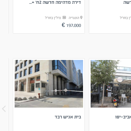
דשה
דירה מדהימה חדשה 2ח’ +...
דיר
ן בחו"ל
הונגריה
נדל"ן בחו"ל
הו
00 ₪
197,000 €
ביב-יפו
בית אגיש רבד
מסח