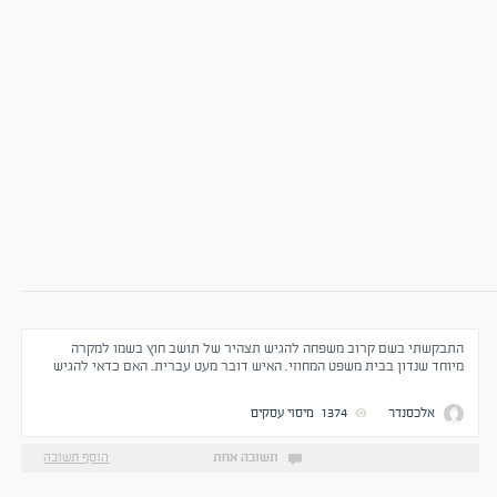
התבקשתי בשם קרוב משפחה להגיש תצהיר של תושב חוץ בשמו למקרה
מיוחד שנדון בבית משפט המחוזי. האיש דובר מעט עברית. האם כדאי להגיש
את התצהיר בעברית או באנגלית?
אלכסנדר
1374
מיסוי עסקים
תשובה אחת
הוסף תשובה