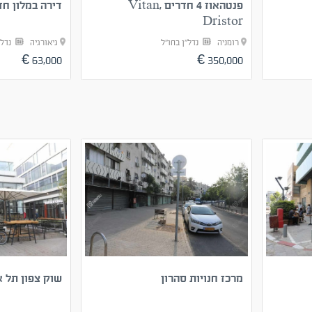
פנטהאוז 4 חדרים Vitan,
דירה במלון ח
Dristor
רומניה
נדל"ן בחו"ל
גיאורגיה
נדל"
63,000 €
350,000 €
מרכז חנויות סהרון
שוק צפון תל א