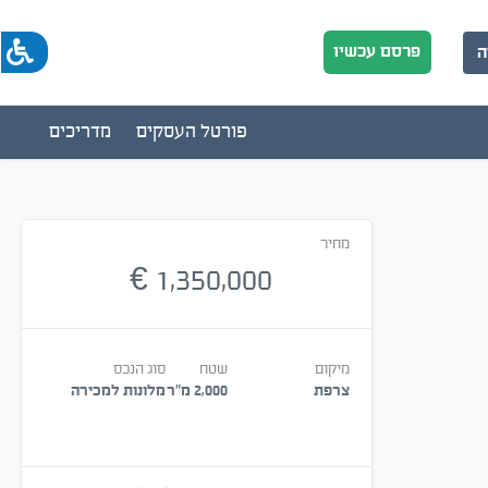
פרסם עכשיו
ה
פורטל העסקים
מדריכים
מחיר
1,350,000
€
מיקום
שטח
סוג הנכס
צרפת
2,000 מ״ר
מלונות למכירה