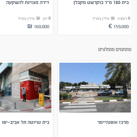
בית 180 מ”ר בוקרשט מקבלן
דירה מצוינת להשקעה
רומניה
נדל"ן בחו"ל
יוון
נדל"ן בחו"ל
160,000 ₪
159,000 €
מתחמים מומלצים
מרכז אופנהיימר
בית טויוטה תל אביב-יפו