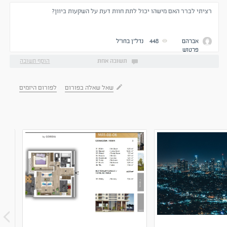
רציתי לברר האם מישהו יכול לתת חוות דעת על השקעות ביוון?
אברהם
448
נדל''ן בחו''ל
פרטוש
תשובה אחת
הוסף תשובה
שאל שאלה בפורום
לפורום היזמים