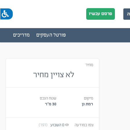
פרסם עכשיו
ה
פורטל העסקים
מדריכים
מחיר
לא צויין מחיר
מיקום
שטח הנכס
רמת גן
30 מ״ר
צפו במודעה
0
השבוע
(191)