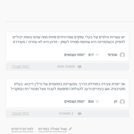
יש עשרות אלפים של בעלי עסקים שמרוויחים פחות ממה שהם באמת יכולים
להפיק, וכשהמדינה היא שותפה סמויה לעסק - מדוע היא לא עוזרת / מעודדת
עסקים קטנים לפתוח..?
אנונימי
917
יזמות ועצמאים
תשובה אחת
הוסף תשובה
אני יזמית צעירה בתחילת הדרך. מתעניינת בתחומים של נדל"ן וייבוא. בעלת
מוטיבציה, אש בעיניים ורעב להצלחה! מחפשת לעבוד אצל מנטור/ית ובמקביל
ללמוד את התחומים מבחינה פרקטית. אשמח להצעות
חן
833
יזמות ועצמאים
2 תשובות
הוסף תשובה
שאל שאלה בפורום
לפורום היזמים