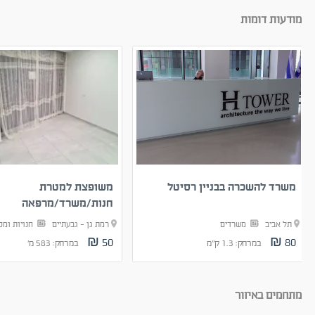
מודעות דומות
משרד להשכרה בבניין רסיטל
משופצת למטרת
חנות/משרד/מרפאה
תל אביב
משרדים
רמת גן - גבעתיים
חנויות ומ
50 ₪
80 ₪
במרחק: 1.3 ק"מ
במרחק: 583 מ'
מתחמים באיזור