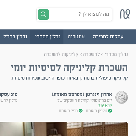
מה למצוא לך?
עסקים למכירה
אינטרנט
נדל"ן מסחרי
נדל"ן בחו"ל
נדל"ן מסחרי
>
להשכרה
>
קליניקות להשכרה
השכרת קליניקה לסיסיות יומי
קליניקה טיפולית ברמת גן באיזור כופר היישוב שכירות סיסיות
אהרון וינגרטן (מפרסם מאומת)
סוג עסקה
יזם במונופולי, קהילת העסקים של
נדל"ן להש
קרא עוד
טלפון מאומת
מייל מאומת