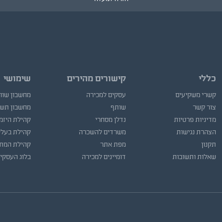
כללי
קישורים מהירים
שימושי
קשרי משקיעים
עסקים למכירה
מחשבון שוו
צור קשר
שותף
מחשבון תש
מדיניות פרטיות
נדלן מסחרי
קהילת היזמ
הצהרת נגישות
משרדים להשכרה
קהילת בעלי
תקנון
מפת אתר
קהילת המתו
שאלות ותשובות
דומיינים למכירה
בלוג העסקי