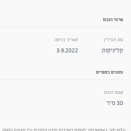
פרטי הנכס
סוג הנדל"ן
תאריך כניסה
קליניקות
3.9.2022
נתונים כספיים
שטח הנכס
30 מ"ר
גולש יקר, באפשרותך לצפות בשכבות מידע ונתונים ע"ג תצוגת המפה. ב