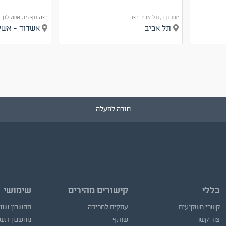
ישכון 1, תל אביב יפו
יפה נוף 15, אשקלון
תל אביב
אשדוד - אש
חזרה למעלה
כללי
קישורים מהירים
שימושי
קשרי משקיעים
עסקים למכירה
מחשבון שוו
צור קשר
שותף
מחשבון תש