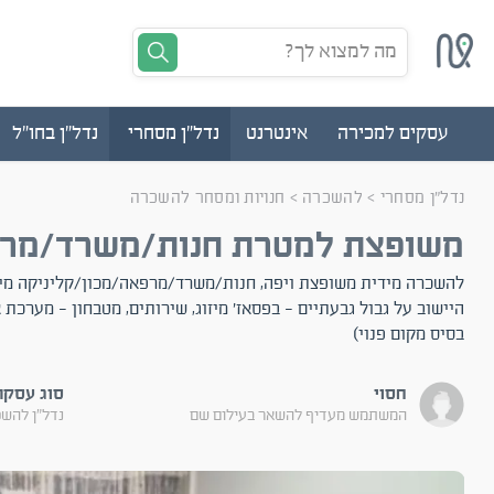
מה למצוא לך?
עסקים למכירה
אינטרנט
נדל"ן מסחרי
נדל"ן בחו"ל
נדל"ן מסחרי
>
להשכרה
>
חנויות ומסחר להשכרה
משופצת למטרת חנות/משרד/מר
להשכרה מידית משופצת ויפה, חנות/משרד/מרפאה/מכון/קליניקה מיקו
היישוב על גבול גבעתיים - בפסאז' מיזוג, שירותים, מטבחון - מערכת א
בסיס מקום פנוי)
חסוי
סוג עסקה
המשתמש מעדיף להשאר בעילום שם
נדל"ן להש