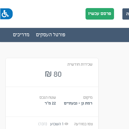
פרסם עכשיו
ה
פורטל העסקים
מדריכים
שכירות חודשית
80
₪
מיקום
שטח הנכס
רמת גן - גבעתיים
22 מ״ר
צפו במודעה
1
השבוע
(131)