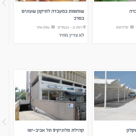
רה
שותפות במעבדה לתיקון שעונים
קלי
במרכ
ם
קליניקות
רמת גן - גבעתיים
עסק אחר
רמת
לא צויין מחיר
00 ₪
קלון
קהילת סלוניקי9 תל אביב-יפו
מגד