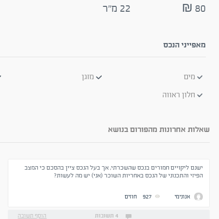
80 ₪
22 מ"ר
מאפייני הנכס
מים
מזגן
חלון ראווה
שאלות אחרונות מהפורום בנושא
ישנם ליקויים חמורים בנכס שהשכרתי, אך בעל הנכס ציין בהסכם כי המצב
הפיזי והתכנוני של הנכס באחריות השוכר (אני) יש מה לעשות?
אנונימי
927
חוזים
4 תשובות
הוסף תשובה