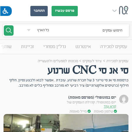
פרסם עכשיו
התחבר
חיפוש עסקים
עסקים למכירה
אינטרנט
נדל"ן מסחרי
זכיינות
שותף 
>
>
עסקים למכירה
ציוד לעסקים
מכונות למפעלים ולתעשייה
סי אנ סי CNC שרנוע
כרסומת סי אנ סי טייגר 3 של חברת שרנוע. עובדת . אפשר לבוא ולבצע נסיון. חלקי
חילוף (כרטיסים אלקטרוניים) ציר רביעי לא מורכב ומחליף כלים לא מורכב.
יזם במונופולי (מפרסם מאומת)
יזם במונופולי, קהילת העסקים של
קרא עוד
טלפון מאומת
מייל מאומת