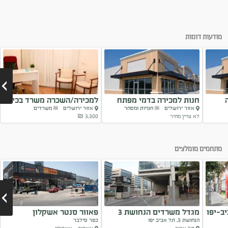
מודעות דומות
חנות למכירה בדמי מפתח
למכירה/השכרה משרד בכיכר
אזור ירושלים
חנויות ומסחר
אזור ירושלים
משרדים
דניה
לא צויין מחיר
3,300 ₪
Next
מתחמים מומלצים
מגדל משרדים הנחושת 3
פאוור סנטר אשקלון
הנחושת 3, תל אביב יפו
כפר סילבר
תל...