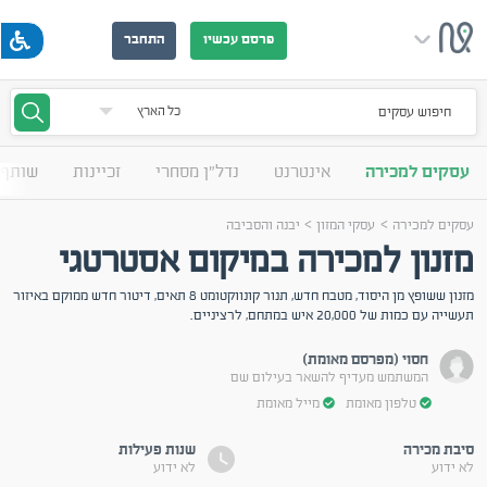
פרסם עכשיו
התחבר
חיפוש עסקים
עסקים למכירה
אינטרנט
נדל"ן מסחרי
זכיינות
שותף 
>
>
עסקים למכירה
עסקי המזון
יבנה והסביבה
מזנון למכירה במיקום אסטרטגי
מזנון ששופץ מן היסוד, מטבח חדש, תנור קונווקטומט 8 תאים, דיטור חדש ממוקם באיזור
תעשייה עם כמות של 20,000 איש במתחם, לרציניים.
חסוי (מפרסם מאומת)
המשתמש מעדיף להשאר בעילום שם
טלפון מאומת
מייל מאומת
סיבת מכירה
שנות פעילות
לא ידוע
לא ידוע