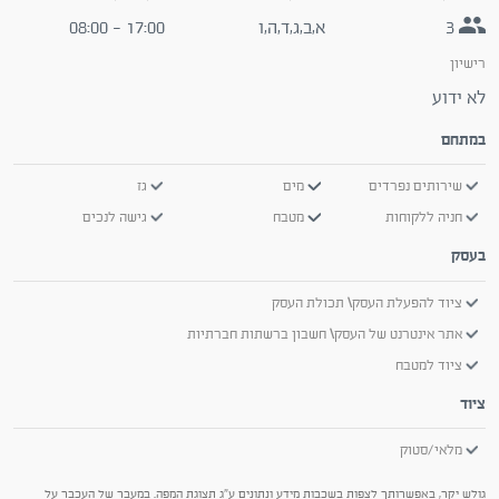
3
א,ב,ג,ד,ה,ו
17:00 - 08:00
רישיון
לא ידוע
במתחם
שירותים נפרדים
מים
גז
חניה ללקוחות
מטבח
גישה לנכים
בעסק
ציוד להפעלת העסק\ תכולת העסק
אתר אינטרנט של העסק\ חשבון ברשתות חברתיות
ציוד למטבח
ציוד
מלאי/סטוק
גולש יקר, באפשרותך לצפות בשכבות מידע ונתונים ע"ג תצוגת המפה. במעבר של העכבר על