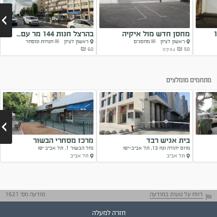
 +גלריה הפרדס ה1
מחסן חדש מול איקיה
בהרצל חנות 144 מר עם...
ראשון לציון
מחסנים
ראשון לציון
חנויות ומסחר
ראשון...
60 ₪
50 ₪
8.4 ק"מ
Next
מתחמים מומלצים
בית אגיש רבד
מרכז מסחרי הבשור
מוזס יהודה ונח 13, תל אביב-יפו
נחל הבשור 1, תל אביב יפו
תל אביב
תל אביב
Next
דווח על טעות במודעה
מודעה מס' 1621
חזרה למעלה