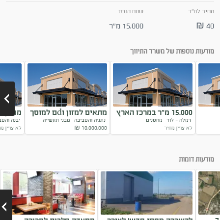
מחיר למ"ר
שטח הנכס
40 ₪
15,000 מ"ר
מודעות נוספות של משרד התיווך
15.000 מ"ר במרכז הארץ
מתאים למזון וdם למוסך
מחסן ל
רמלה - לוד
מחסנים
נתניה והסביבה
מבני תעשייה
יבנה והס
לאחסנה
טוביה
לא צויין מחיר
10,000,000
₪
לא צויין מ
Next
מודעות דומות