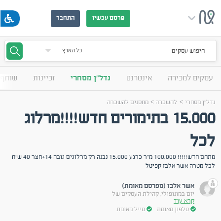
פרסם עכשיו
התחבר
חיפוש עסקים
עסקים למכירה
אינטרנט
נדל"ן מסחרי
זכיינות
שותף 
>
>
נדל"ן מסחרי
להשכרה
מחסנים להשכרה
15.000 בתימורים חדש!!!!מרלוג
לכל
מתחם חדש!!!!! 100.000 מ"ר כרגע 15.000 נבנה רק מרלוגים גובה 14+חצר 40 ש"ח
לכל מטרה אשר אלבז קפיטל
אשר אלבז (מפרסם מאומת)
יזם במונופולי, קהילת העסקים של
קרא עוד
טלפון מאומת
מייל מאומת