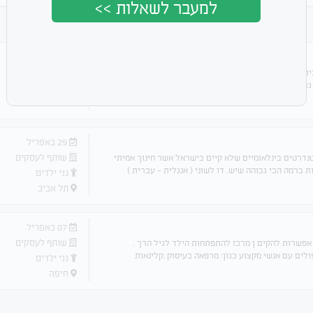
למעבר לשאלות >>
21 ביולי
שותף לעסקים
דרוש שותף/ה פעיל למעון ילדים פרטי מצליח (כיום יש מעל 50 ילדים והביקוש עולה!) לניהול, מקסום
גם גננת מנהלת מנוסה.
גני ילדים
אזור ירושלים
29 באפריל
שותף לעסקים
טנדרטים בינלאומיים שלא קיים בישראל אשר חינוך אמיתי
 ברמה הכי גבוהה שיש. דו לשוני ( אנגלית - עברית )
גני ילדים
תל אביב
07 באפריל
שותף לעסקים
 אפשרות להקים ן מרכז להתפתחות הילד לגיל הרך .
ים עם אנשי מקצוע כגון: מרפאה בעיסוק ,קלינאות
גני ילדים
חיפה