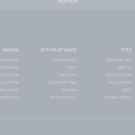
חזרה למעלה
כללי
קישורים מהירים
שימושי
קשרי משקיעים
עסקים למכירה
מחשבון שוו
צור קשר
שותף
מחשבון תש
מדיניות פרטיות
נדלן מסחרי
קהילת היזמ
הצהרת נגישות
משרדים להשכרה
קהילת בעלי
תקנון
מפת אתר
קהילת המתו
שאלות ותשובות
דומיינים למכירה
בלוג העסקי