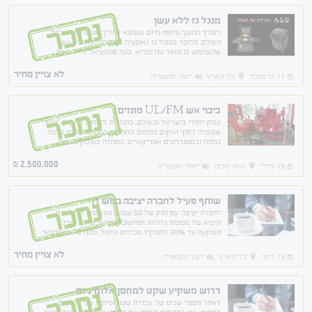
מנגל גז ללא עשן
נמכר
לצורך המשך פיתוח מיזם שנמצא בהליך פטנט רשום בכל
העולם, מדובר במנגל גז (אופציה גם לגחלים) ללא עשן
שהשימוש בו מאוד נוח ובריא. בעל פוטנציאל גדול מאוד
לחדור לשוק העולמי דרוש משקיע רציני תמורת אחוזים.
לא צויין מחיר
11 בדצמבר
כל הארץ
ייצור ותעשייה
כיבוי אש UL/FM מתזים
נמכר
עסק ייחודי בישראל ובעולם, כהגדרת לקוחות החברה "נישה"
שנוצרה לתוך ואקום בתחום. התמחות בתחום ושרות ברמה
גבוהה ובסטנדרטים אמריקאיים. התחלה כעוסק מורשה
מ2008 עד 2012 , חברה בע"מ כיום עם פוטנציאל צמיחה ענק
2,500,000
₪
19 ביולי
אזור מרכז
ייצור ותעשייה
שותף פעיל לחברה יציבה בגוש דן
נמכר
לחברה יציבה עם ותק של 50 שנה באזור גוש דן בתחום
היבוא של מכונות גדולות ומוחשבות דרוש שותף פעיל.
השקעה עד 30% לתפקיד מכירות וניהול. מהנדס או הנדסאי
מכונות. עדיפות לניסיון רב בניהול ומכירת ציוד מכני
לא צויין מחיר
19 ביוני
כל הארץ
ייצור ותעשייה
דרוש משקיע שקט למחסן אלומיניום
נמכר
לאחר מספר שנים של עבודת שטח ופיתוח שני פטנטים