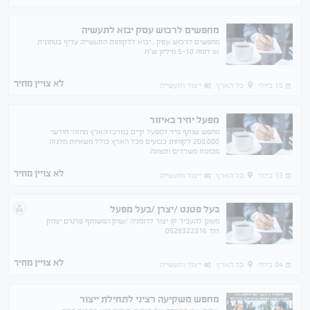
מחפשים לרכוש עסק יבוא לתעשיה
מחפשים לרכוש עסק , יבוא ללקוחות התעשייה עדיף בטחונית
או דומה 5-10 מיליון ש״ח
לא צויין מחיר
15 ביולי
כל הארץ
ייצור ותעשייה
מפעל יחיד באיזור
מחפש שותף פיזי למפעל קיים במרכז הארץ מחזור חודשי
200,000 לקוחות כבועים מכל הארץ כולל משאיות מלגזה
מכונות משרדים ותצוגה
לא צויין מחיר
13 ביולי
כל הארץ
ייצור ותעשייה
בעל פטנט /יצרן /בעל מפעל
מעונן להעביר קו יצור לרומניה /שוק המשותף פרטים יצחק
דוד 0528322316
לא צויין מחיר
04 ביולי
כל הארץ
ייצור ותעשייה
מחפש משקיעה רציני לתחילת ייצור