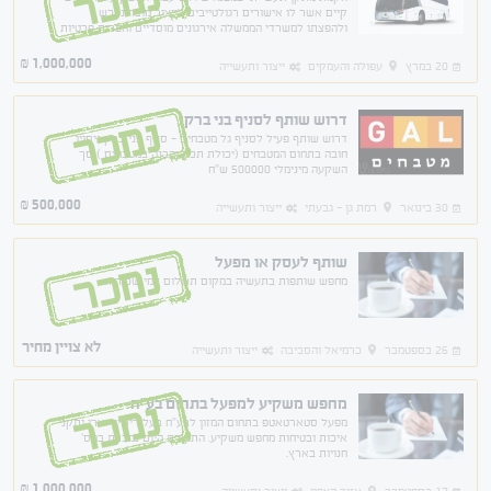
נמכר
קיים אשר לו אישורים רגולטייבים לייצור מוצר נרכש
ולהפצתו למשרדי הממשלה אירגונים מוסדיים וחברות פרטיות
בשוק המקומי ולייצוא. מס הכנסה 7.5%.
1,000,000
₪
20 במרץ
עפולה והעמקים
ייצור ותעשייה
דרוש שותף לסניף בני ברק
נמכר
דרוש שותף פעיל לסניף גל מטבחים - סניף בני ברק ניסוין
חובה בתחום המטבחים (יכולת תכנן והבנה במטבחים ) סך
השקעה מינימלי 500000 ש"ח
500,000
₪
30 בינואר
רמת גן - גבעתי
ייצור ותעשייה
שותף לעסק או מפעל
נמכר
מחפש שותפות בתעשיה במקום תשלום דמי שכירות
לא צויין מחיר
26 בספטמבר
כרמיאל והסביבה
ייצור ותעשייה
מחפש משקיע למפעל בתחום בע"ח
נמכר
מפעל סטארטאטפ בתחום המזון לבע"ח בעל רישיון יצרן ותקני
איכות ובטיחות מחפש משקיע. התוצרת היום נמכרת במס'
חנויות בארץ.
1,000,000
₪