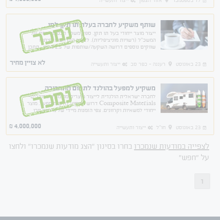
17 בספטמבר
אזור הצפון
ייצור ותעשייה
שותף משקיע לחברה בעלת תו תקן למו
נמכר
ייצור מוצר ייחודי בעל תו תקן. ספק משרד הבטחון. ספק של
המשכ"ל (רשויות מוניציפליות). לצורך התרחבות ופיתוח
שווקים נוספים דרושה השקעה/שותפות של 2.5 מליון . תתכן
השקעה נמוכה יותר שלא בתנאי שותפות.
לא צויין מחיר
23 באוגוסט
רעננה - כפר סב
ייצור ותעשייה
משקיע למפעל בהולנד לתחום התחבורה
נמכר
לחברה ישראלית הולנדית לייצור מוצרים מחומרים מרוכבים-
Composite Materials דרוש משקיע להקמת מפעל. מוצר
ייחודי למשאיות וקרוונים. צפי הזמנות מיידי של מיליוני יורו
לשנה הקרובה. התחלת ייצור תוך מספר חודשים
4,000,000
₪
23 באוגוסט
חו"ל
ייצור ותעשייה
לצפייה במודעות שנמכרו
בחרו בסינון "הצג מודעות שנמכרו" ולחצו
על "חפש"
1