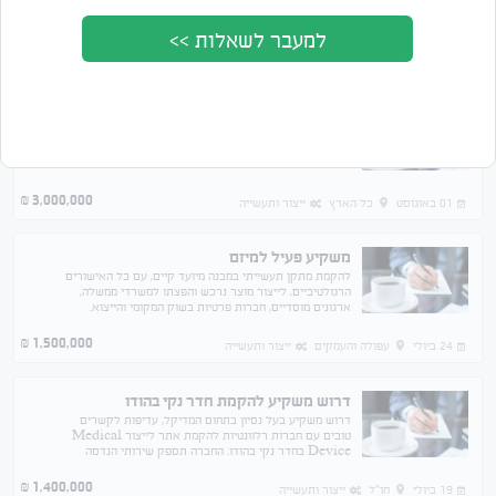
למעבר לשאלות >>
מציג 29 מתוך 29 תוצאות
סדר לפי
מחיר
תאריך
מפעל מתכת זווד אלקטרוני ק.ביאליק
עיבוד פח מתכת, חיתוך לייזר ,ניקוב, כיפוף, ריתוך
3,000,000
₪
01 באוגוסט
כל הארץ
ייצור ותעשייה
משקיע פעיל למיזם
להקמת מתקן תעשייתי במבנה מיועד קיים, עם כל האישורים
הרגולטיביים, לייצור מוצר נרכש והפצתו למשרדי ממשלה,
ארגונים מוסדיים, חברות פרטיות בשוק המקומי והייצוא.
הטבות אזור תעשיה א.א. במכרזים ובמיסים.
1,500,000
₪
24 ביולי
עפולה והעמקים
ייצור ותעשייה
דרוש משקיע להקמת חדר נקי בהודו
דרוש משקיע בעל נסיון בתחום המדיקל, עדיפות לקשרים
טובים עם חברות רלוונטיות להקמת אתר לייצור Medical
Device בחדר נקי בהודו. החברה תספק שירותי הנדסה
וקבלנות משנה משלב הפיתוח ועד ה Mass Production.
1,400,000
₪
19 ביולי
חו"ל
ייצור ותעשייה