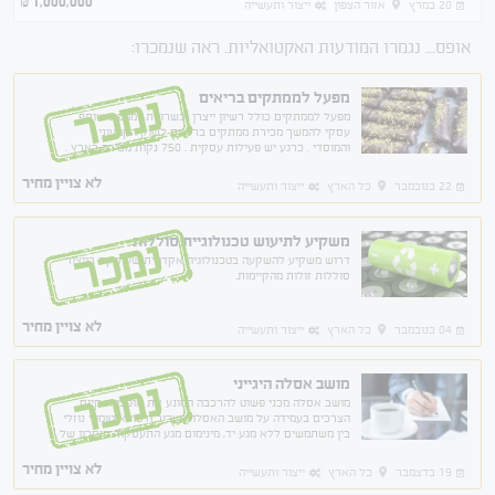
1,000,000
₪
20 במרץ
אזור הצפון
ייצור ותעשייה
אופס... נגמרו המודעות האקטואליות. ראה שנמכרו:
מפעל לממתקים בריאים
נמכר
מפעל לממתקים כולל רשיון ייצרן וכשרויות . מחפש שותף
עסקי להמשך מכירת ממתקים בריאים לשוק הקמעוני
והמוסדי . כרגע יש פעילות עסקית . 750 נקות מכירה בארץ .
לא צויין מחיר
22 בנובמבר
כל הארץ
ייצור ותעשייה
משקיע לתיעוש טכנולוגיית סוללות
נמכר
דרוש משקיע להשקעה בטכנולוגיה אקדמית שעוסקת בייצור
סוללות זולות מהקיימות.
לא צויין מחיר
04 בנובמבר
כל הארץ
ייצור ותעשייה
מושב אסלה היגייני
נמכר
מושב אסלה מכני פשוט להרכבה המונע את אופציית קיום
הצרכים בעמידה על מושב האסלה מעביר חיטוי אוטומטי נוזלי
בין משתמשים ללא מגע יד, מינימום מגע התעסקות חיסכון של
נייר טואלט מוגן פטנט רשום ו-PCT חיובי. יש
לא צויין מחיר
19 בדצמבר
כל הארץ
ייצור ותעשייה