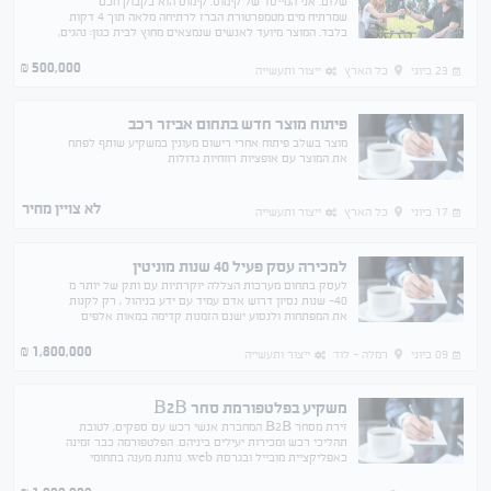
שלום. אני המייסד של קימוס. קימוס הוא בקבוק חכם
שמרתיח מים מטמפרטורת הברז לרתיחה מלאה תוך 4 דקות
בלבד. המוצר מיועד לאנשים שנמצאים מחוץ לבית כגון: נהגים,
מטיילים וכו'.
500,000
₪
23 ביוני
כל הארץ
ייצור ותעשייה
פיתוח מוצר חדש בתחום אביזר רכב
מוצר בשלב פיתוח אחרי רישום מעונין במשקיע שותף לפתח
את המוצר עם אופציות רווחיות גדולות
לא צויין מחיר
17 ביוני
כל הארץ
ייצור ותעשייה
למכירה עסק פעיל 40 שנות מוניטין
לעסק בתחום מערכות הצללה יוקרתיות עם ותק של יותר מ
40- שנות נסיון דרוש אדם עמיד עם ידע בניהול , רק לקנות
את המפתחות ולנסוע ישנם הזמנות קדימה במאות אלפים
1,800,000
₪
09 ביוני
רמלה - לוד
ייצור ותעשייה
משקיע בפלטפורמת סחר B2B
זירת מסחר B2B המחברת אנשי רכש עם ספקים, לטובת
תהליכי רכש ומכירות יעילים ביניהם. הפלטפורמה כבר זמינה
כאפליקציית מובייל ובגרסת web. נותנת מענה בתחומי
הצטיידות טכניים מגוונים.