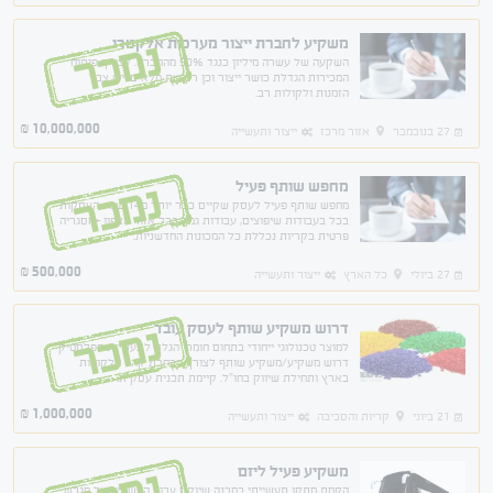
משקיע לחברת ייצור מערכות אלקטרו
נמכר
השקעה של עשרה מיליון כנגד 50% מהחברה. לצורך פיתוח
המכירות הגדלת כושר ייצור וכן רכישת מלאים. יש צבר
הזמנות ולקולות רב.
10,000,000
₪
27 בנובמבר
אזור מרכז
ייצור ותעשייה
מחפש שותף פעיל
נמכר
מחפש שותף פעיל לעסק שקיים כבר יותר מ14 שנה. העסקות
בכל בעבודות שיפוצים, עבודות גמר בכל אזור הצפון +מסגריה
פרטית בקריות נכללת כל המכונות החדשניות.
500,000
₪
27 ביולי
כל הארץ
ייצור ותעשייה
דרוש משקיע שותף לעסק עובד
נמכר
למוצר טכנולוגי ייחודי בתחום חומרי הגלם לתעשיית הפלסטיק
דרוש משקיע/משקיע שותף לצורך הרחבת קהל הלקוחות
בארץ ותחילת שיווק בחו"ל. קיימת תכנית עסקית.
1,000,000
₪
21 ביוני
קריות והסביבה
ייצור ותעשייה
משקיע פעיל ליזם
הקמת מתקן תעשייתי במבנה שיוקם עבור המשקיע על מגרש