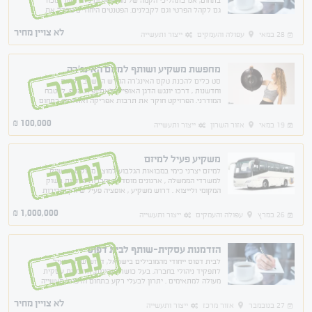
בתחום, אנו בתהליכי הקמה של מחסן אלומיניום אשר ימכור
גם לקהל הפרטי וגם לקבלנים. הפטנטים היחודים מבדל את
העסק מאוד. נשמח לפרט למשקיע הרלוונטי
לא צויין מחיר
28 במאי
עפולה והעמקים
ייצור ותעשייה
מחפשת משקיע ושותף למיזם האינג'רה
נמכר
סט כלים להכנת טקס האינג'רה החדש המשלב מסורת
וחדשנות , דרכו יונגש הדגן האופייני לאתיופיה, הטף, למטבח
המודרני. הפרויקט חוקר את תרבות אפריקה ואתיופיה בתחום
המזון החקלאי. הטף "מזון על" בעל ערכים תזונתיים.
100,000
₪
19 במאי
אזור השרון
ייצור ותעשייה
משקיע פעיל למיזם
נמכר
למיזם יצרני כימי במבואות הגלבוע למוצר מבוקש המשווק
למשרדי הממשלה , ארגונים מוסדיים וחברות פרטיות בשוק
המקומי ולייצוא . דרוש משקיע , אופציה פעיל שיווק ומכירות
.אפשרות ל- מס הכנסה 7.5%.
1,000,000
₪
26 במרץ
עפולה והעמקים
ייצור ותעשייה
הזדמנות עסקית-שותף לבית דפוס
נמכר
לבית דפוס ייחודי מהמובילים בישראל, דרוש שותף פעיל
לתפקיד ניהולי בחברה. בעל כושר מנהיגות, הזדמנות עסקית
מעולה למתאימים . יתרון לבעלי רקע בתחום הדפוס/תעשייה
עם ניסיון מוכח בניהול.
לא צויין מחיר
27 בנובמבר
אזור מרכז
ייצור ותעשייה