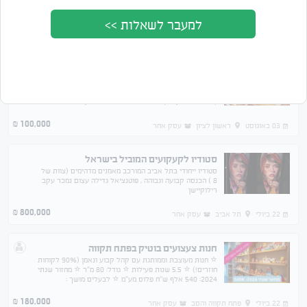
למעבר לשאלות >>
מציג 13 מתוך 13 תוצאות
סדר לפי
מחיר
תאריך
עסק פעיל 10 שנים - הכנסה יציבה
עסק לצילום מגנטים, שתפ עם אולמות קבועים. חודש מרץ
הוציא 46 אירועים. רק ניהול עובדים ללא עבודה בפועל
(אפשר גם לעבוד). ציוד בשווי 35k ל3 אירועים בו זמנית.
100,000
₪
03 באוגוסט
ראשון לציון
עסק אחר
סטודיו לקעקועים המוביל בישראל
סטודיו ייחודי בתל אביב המורכב מאמנים מדהימים (צוות של
8 ) הכנסה קבועה וגבוהה , פוטנציאל גדילה עצום נמכר עקב
רילוקיישן
800,000
₪
22 ביולי
תל אביב
עסק אחר
חנות צעצועים בוטיק בפתח תקווה
⭐ חנות מעוצבת וממותגת עם קהל קבוע ונאמן (90% לקוחות
חוזרים!) ⭐ 5.5 שנות פעילות ⭐ גודל: 80 מ"ר ⭐ מחזור שנתי
2024: 540 אלף ש''ח פלוס מע"מ ⭐ לבעלים מושך :
כ־15,000 ש"ח בחודש. ⭐ מותגי פרימיום
180,000
₪
22 ביולי
פתח תקווה והסב
עסק אחר