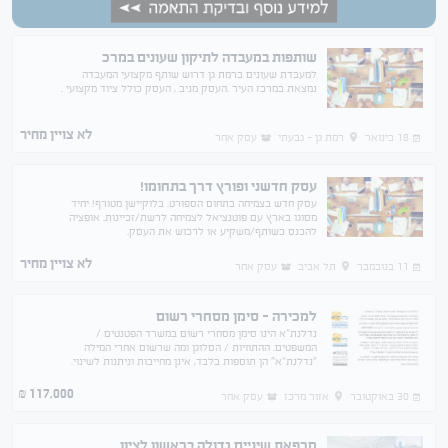
שותפות במעבדה לתיקון שעונים במרכ
למעבדת שעונים ברמת גן דרוש שותף מקצועי המעבדה
נמצאת במרכז העיר .העסק מניב , העסק כולל ציוד מקצועי .
לא צויין מחיר
18 בינואר
רמת גן - גבעתי
עסק אחר
עסק חדשני ופורץ דרך בתחומו!
עסק חדש בצמיחה בתחום הספורט. בלוקיישן מטורף! יחיד
מסוגו בארץ עם פוטנציאל לצמיחה לרשת/זכיינות. אופציה
להכנס כשותף/משקיע או לרכוש את העסק.
לא צויין מחיר
11 בנובמבר
תל אביב
עסק אחר
למכירה - סימן מסחרי רשום
נדלנת"א הינו סימן מסחרי רשום במשרד הפטנטים /
המשפטים. ההתוויות / הסלוגן ומה שרשום אחרי המילה
"נדלנת"א" הן תוספות בלבד, אינן מחייבות וניתנות לשינוי.
תחום העיסוק הרשום הוא נדל"ן. יכול לשמש גם כשם לרשת
117,000
₪
30 באוקטובר
אזור מרכז
עסק אחר
מרפאת שיניים גדולה בראשון לציון