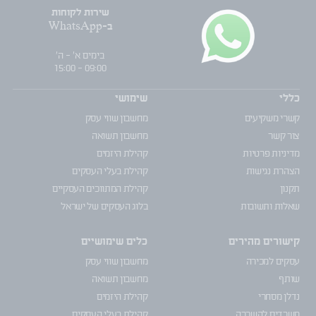
שירות לקוחות
ב-WhatsApp
בימים א' - ה'
09:00 - 15:00
כללי
שימושי
קשרי משקיעים
מחשבון שווי עסק
צור קשר
מחשבון תשואה
מדיניות פרטיות
קהילת היזמים
הצהרת נגישות
קהילת בעלי העסקים
תקנון
קהילת המתווכים העסקיים
שאלות ותשובות
בלוג העסקים של ישראל
קישורים מהירים
כלים שימושיים
עסקים למכירה
מחשבון שווי עסק
שותף
מחשבון תשואה
נדלן מסחרי
קהילת היזמים
משרדים להשכרה
קהילת בעלי העסקים