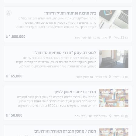
בית תוכנה ופיתוח וותיק וריווחי
פיתוח אפליקציות, אתרי אינטרנט, ליווי יזמים וחברות בהליכי
פיתוח מיזמים דיגיטליים וסטארט אפים, עם וותק ומוניטין,
רקורד ארוך של הכנסות ורווחים,מייצר כ300 אלף רווח בשנה
לאחר שכר בעלים
1,600,000
₪
22 ביולי
אזור מרכז
עסק אחר
למכירה עסק "חדרי מציאות מדומה"!
עסק שנפתח לפני חודשיים בלבד, הכולל בתוכו 4 עמדות
משחק, משקפיים הכי חדשים בשוק, אביזרים מתקדמים, מקום
משופץ. שכירות נמוכה, אתר אינטרנט+ פייסבוק, מיתוג מלא.
נמכר עקב עניין בלתי צפוי, מחיר גמיש.
165,000
₪
01 ביולי
תל אביב
עסק אחר
חדרי בריחה ראשון לציון
מתחם אם 2 חדרי בריחה למכירה בראשון לציון אזור תעשייה
החדש חדר ראשון פעיל כשנה החדר השני נפתח בעוד שבוע
חדרים מאוד מושקעים שכירות 6700 כולל דמי ניהול המקום
כ 200מטר חובה לבוא
ולהתרשם!!@!!!!@@@@@!@@@@@
150,000
₪
10 ביוני
אזור מרכז
עסק אחר
חנות / מחסן הגברה תאורה ואירועים