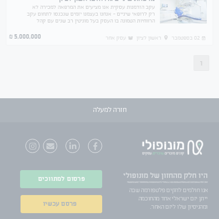
עקב הזדמנות עסקית אנו מציעים את המרפאה למכירה לא
רק לרופאי שיניים - אנחנו בעצמנו יזמים שנכנסו לתחום עקב
הרווחיות הטמונה בו העסק בעל מוניטין רב שנים עם קהל
לקוחות גדול אשר ממשיך להתרחב
5,000,000
₪
02 בספטמבר
ראשון לציון
עסק אחר
1
חזרה למעלה
היו חלק
מהחזון של מונופולי
פרסום למתווכים
אנו חולמים להקים פלטפורמה שבה
ייתן יזם ישראלי אחד מהחוכמה
פרסם עכשיו
ומהניסיון שלו ליזם האחר.