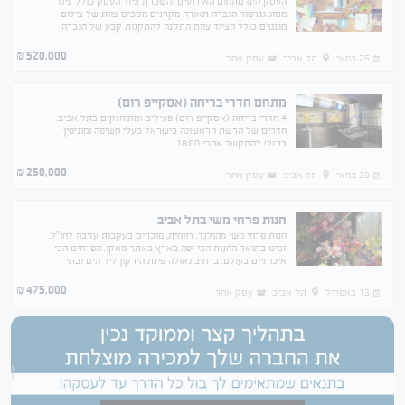
העסק הינו מתחום האירועים והשכרת ציוד העסק כולל ציוד
מסוג גנרטור הגברה תאורה מקרנים מסכים צוות של צילום
מגנטים כולל הציוד צוות התקנה להתקנות קבע של הגברה
תאורה לעסקים אתר מנצח ומקום גבוהה בגוגל .
520,000
₪
25 במאי
תל אביב
עסק אחר
מתחם חדרי בריחה (אסקייפ רום)
4 חדרי בריחה (אסקייפ רום) פעילים ומתוחזקים בתל אביב.
חדרים של הרשת הראשונה בישראל בעלי חשיפה ומוניטין
ברזל! להתקשר אחרי 18:00
250,000
₪
20 במאי
תל אביב
עסק אחר
חנות פרחי משי בתל אביב
חנות פרחי משי מהולנד, רווחית, מוכרים בעקבות עזיבה לחו"ל.
זכינו בתואר החנות הכי יפה בארץ באתר מאקו. הפרחים הכי
איכותיים בעולם. ברחוב גאולה פינת הירקון ליד הים ובתי
מלון.
475,000
₪
13 באפריל
תל אביב
עסק אחר