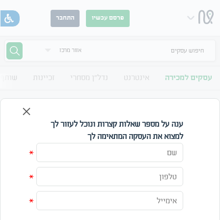
פרסם עכשיו
התחבר
חיפוש עסקים
עסקים למכירה
אינטרנט
נדל"ן מסחרי
זכיינות
שותף 
עסקים למכירה עסק אחר באזור מרכז
לוח עסקים למכירה עסק אחר אזור מרכז
ענה על מספר שאלות קצרות ונוכל לעזור לך
למצוא את העסקה המתאימה לך
אזור
קטגוריה
*
מחיר
*
עד
*
חפש
אפס חיפוש