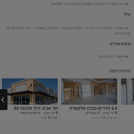
ציוד משרדי (שולחן, כיסאות, חשמל+ציוד למחשב)
ציוד
מקרר - חלבייה חדר קירור - שכירות בנפרד מדפים, באסטות - הכל חדש! שולחן
קופה חדש
סיבות מכירה
מחסור בכוח אדם
מודעות דומות
5.5 חדרים בבנין אלקטרה
תל אביב דרך ההגנה 60
תל אביב
משרדים
תל אביב
חנויות ומסחר
סיטי!
לא צויין מחיר
200 ₪
1.4 ק"מ
583 מ'
Next