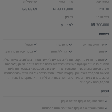
שטח העסק
מחזור שנתי
ימי פעילות
30 מ״ר
4,000,000
א,ב,ג,ד,ה,ו
₪
רווח שנתי
רישיון
700,000 ₪
לא ידוע
במתחם
שירותים נפרדים
מחסן נפרד
חשמל
מזגן
חניה ללקוחות
כניסה ישירות מהרחוב
חנות פירות וירקות קטנה ומדליקה בפריים לוקיישן מטורף בתל אביב, באיזור שלא
מתפנות בו חנויות אף פעם מעוצבת אדריכלית ברמה הגבוהה ביותר! הושקע לאחרונה
עיצוב ושיפוץ בחנות בשווי 300,000! מחזור יציב של 4,000,000 בשנה!! רווח לאחר
הוצאות 700,000 בשנה! אין עסקאות כאלה!! מחיר בדיחה של דמי פינוי עבור הרווחים
האלה נמכרת בצער רב מאוד עקב חוסר בכוח אדם (לאחר ה-7 באוקטובר) שכירות:
10,000, חוזה ארוך טווח
בעסק
ציוד להפעלת העסק\ תכולת העסק
אתר אינטרנט של העסק\ חשבון ברשתות חברתיות