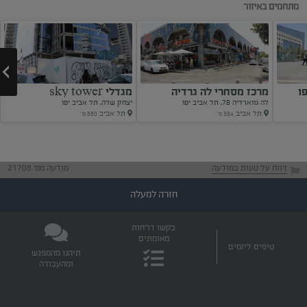
מתחמים באיזור
ו
מרכז מסחרי לה גרדיה
מגדלי sky tower
לה גווארדיה 78, תל אביב יפו
יצחק שדה, תל אביב יפו
תל אביב
תל אביב
384 מ'
880 מ'
Next
דווח על טעות במודעה
מודעה מס' 21708
חזרה למעלה
בקשו דו"חות
מאומתים
טיפים ליזמים
תיהנו מהמפגש
ומהעבודה