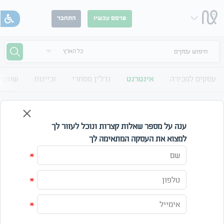
פרסם עכשיו
התחבר
חיפוש עסקים
עסקים למכירה
אינטרנט
נדל"ן מסחרי
זכיינות
שותף 
דומיין למכירה בתחום ספורט
לוח אינטרנט דומיין למכירה בתחום ספורט
ענה על מספר שאלות קצרות ונוכל לעזור לך
למצוא את העסקה המתאימה לך
קטגוריה
תחום
*
מחיר
*
עד
*
חפש
אפס חיפוש