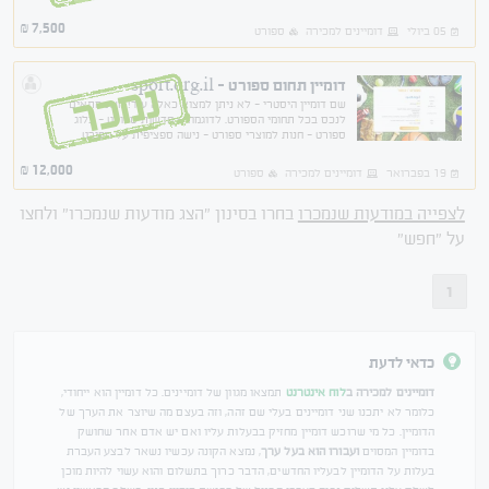
7,500
₪
05 ביולי
דומיינים למכירה
ספורט
דומיין תחום ספורט - sport.org.il
נמכר
שם דומיין היסטרי - לא ניתן למצוא כאלה עוד! משנ מתאים
לנכס בכל תחומי הספורט. לדוגמה: - חדשות ספורט - בלוג
ספורט - חנות למוצרי ספורט - נישה ספציפית על ספורט
(מונדיאל, אולימפיאדה, כדורגל, כדורסל וכו')
12,000
₪
19 בפברואר
דומיינים למכירה
ספורט
לצפייה במודעות שנמכרו
בחרו בסינון "הצג מודעות שנמכרו" ולחצו
על "חפש"
1
כדאי לדעת
דומיינים למכירה ב
לוח אינטרנט
תמצאו מגוון של דומיינים. כל דומיין הוא ייחודי,
כלומר לא יתכנו שני דומיינים בעלי שם זהה, וזה בעצם מה שיוצר את הערך של
הדומיין. כל מי שרוכש דומיין מחזיק בבעלות עליו ואם יש אדם אחר שחושק
בדומיין המסוים
ועבורו הוא בעל ערך
, נמצא הקונה עכשיו נשאר לבצע העברת
בעלות על הדומיין לבעליו החדשים, הדבר כרוך בתשלום והוא עשוי להיות מוכן