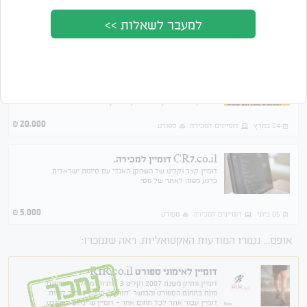
למעבר לשאלות >>
מציג 4 מתוך 4 תוצאות
סדר לפי
מחיר
תאריך
חנות אנטרנטית בתחום התזונה וכושר
אתר אנטרנט חדש מבוסס על תוכן בתחום הספורט והתזונה,
תוסף מוכן לחנות אנטרנט ניתן למכור בה (תוספי תזונה/ציוד
ספורט) האתר מוכן לגמרי רק להוסיף מוצרים ולהתחיל למכור
20,000
₪
24 במרץ
דומיינים למכירה
ספורט
CR7.co.il דומיין למכירה.
דומיין קצר וקליט של השחקן האגדי עם סיומת ישראלית.
כרגע מפנה לאתר של מסי
5,000
₪
05 ביוני
דומיינים למכירה
ספורט
אופס... נגמרו המודעות האקטואליות. ראה שנמכרו:
דומיין לאימוני ספורט RIR.co.il
נמכר
דומיין וותיק משנת 2007 וקליט 3 אותיות, מעולה לאימונים
מונח בתחום הספורט והכושר "חזרות", כמובן שיכול להיות
דומיין עבור אתר לכל תחום אחר - דומיין פרימיום לספורט