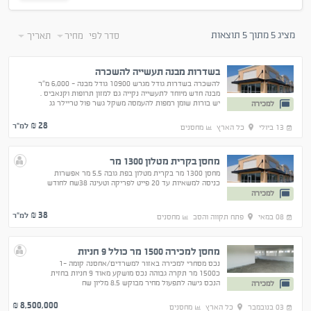
מציג 5 מתוך 5 תוצאות
סדר לפי
מחיר
תאריך
בשדרות מבנה תעשייה להשכרה
להשכרה בשדרות גודל מגרש 10900 גודל מבנה - 6,000 מ"ר
מבנה חדש מיוחד לתעשייה נקייה גם למזון תרופות וקנאביס .
יש בורות שומן רמפות להעמסה משקל גשר פול טריילר גג
למכירה
בטון נושא ספלינטרים ESFR עגורן לגג,
28
₪ למ"ר
13 ביולי
כל הארץ
מחסנים
מחסן בקרית מטלון 1300 מר
מחסן 1300 מר בקרית מטלון בפת גובה 5.5 מר אפשרות
כניסה למשאיות עד 20 פייט לפריקה וטעינה 38שח לחודש
למכירה
38
₪ למ"ר
08 במאי
פתח תקווה והסב
מחסנים
מחסן למכירה 1500 מר כולל 9 חניות
נכס מסחרי למכירה באזור למשרדים/אחסנה קומה -1
כ1500 מר תקרה גבוהה נכס מושקע מאוד 9 חניות בחזית
הנכס גישה לתפעול מחיר מבוקש 8.5 מליון שח
למכירה
8,500,000
₪
03 בנובמבר
כל הארץ
מחסנים