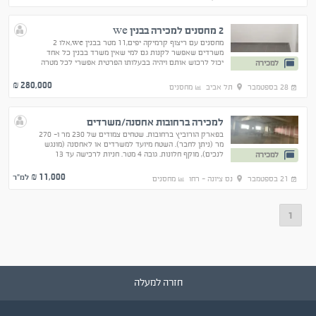
2 מחסנים למכירה בבנין we
מחסנים עם ריצוף קרמיקה יפים,11 מטר בבנין we,אלו 2
משרדים שאפשר לקנות גם למי שאין משרד בבנין כל אחד
יכול לרכוש אותם ויהיה בבעלותו הפרטית אפשרי לכל מטרה
למכירה
280,000
₪
28 בספטמבר
תל אביב
מחסנים
למכירה ברחובות אחסנה/משרדים
בפארק הורוביץ ברחובות. שטחים צמודים של 230 מר ו- 270
מר (ניתן לחבר). השטח מיועד למשרדים או לאחסנה (מונגש
לנכים), מוקף חלונות. גובה 4 מטר. חניות לרכישה עד 13
למכירה
חניות מחיר 120,000 ש"ח לחניה
11,000
₪ למ"ר
21 בספטמבר
נס ציונה - רחו
מחסנים
1
חזרה למעלה