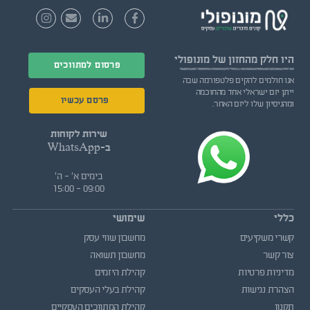
היו חלק
מהחזון של מונופולי
פרסום למתווכים
אנו חולמים להקים פלטפורמה שבה
ייתן יזם ישראלי אחד מהחוכמה
פרסם עכשיו
ומהניסיון שלו ליזם האחר.
שירות לקוחות
ב-WhatsApp
בימים א' - ה'
09:00 - 15:00
כללי
שימושי
קשרי משקיעים
מחשבון שווי עסק
צור קשר
מחשבון תשואה
מדיניות פרטיות
קהילת היזמים
הצהרת נגישות
קהילת בעלי העסקים
תקנון
קהילת המתווכים העסקיים