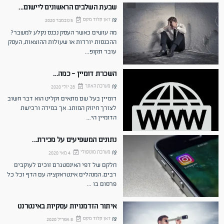
שבעת השלבים הראשונים ליישום...
ז'אן קלוד מקס
5 נובמבר 2020
מה עושים כאשר העסק נכנס נקלע למשבר?
ההכנסות יורדות או שעולות ההוצאות, העסק
עובר תקופ
...
השכרת דומיין - כמה...
מערכת האתר
28 יולי 2020
דומיין בעל שם מתאים וקליט הוא דבר חשוב
לצורך חיזוק המותג. אך במידה ורכישת
הדומיין הי
...
נתונים המשפיעים על מכירת...
מערכת מונופולי
4 מאי 2020
חלקם של דפי האינסטגרם זוכים לעוקבים
רבים, המנהלים אינטראקציה עם הדף וכל כל
פרסום בו
...
איתור הזדמנויות עסקיות באינטרנט
ז'אן קלוד מקס
8 אפריל 2020