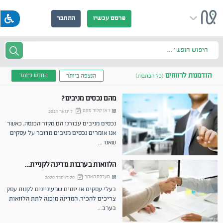
פרסם עכשיו
התחבר
חיפוש חופשי ...
הזדמנות לרווחים
החדש ביותר
הנצפה ביותר
(כל הכתבות)
מהם נכסים מניבים?
ז'אן קלוד מקס
7 ינואר 2021
נכסים מניבים עבורנו הם מקור הכנסה, כאשר
אנו אומרים נכסים מניבים מדובר על עסקים
שאנו
...
הלוואות בערבות מדינה לקניית...
מערכת האתר
20 דצמבר 2020
בעלי עסקים או יזמים שמעוניינים לקנות עסק
צריכים להכיר, המדינה מוכנה לתת הלוואות
בערב
...