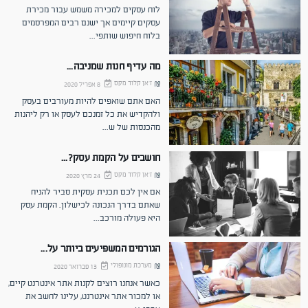
לוח עסקים למכירה משמש עבור מכירת
עסקים קיימים אך ישנם רבים המפרסמים
בלוח חיפוש שותפי
...
מה עדיף חנות שמניבה...
ז'אן קלוד מקס
8 אפריל 2020
האם אתם שואפים להיות מעורבים בעסק
ולהקדיש את כל זמנכם לעסק או רק ליהנות
מהכנסות של ש
...
חושבים על הקמת עסק?...
ז'אן קלוד מקס
24 מרץ 2020
אם אין לכם תכנית עסקית סביר להניח
שאתם בדרך הנכונה לכישלון. הקמת עסק
היא פעולה מורכב
...
הגורמים המשפיעים ביותר על...
מערכת מונופולי
13 פברואר 2020
כאשר אנחנו רוצים לקנות אתר אינטרנט קיים,
או למכור אתר אינטרנט, עלינו לחשב את