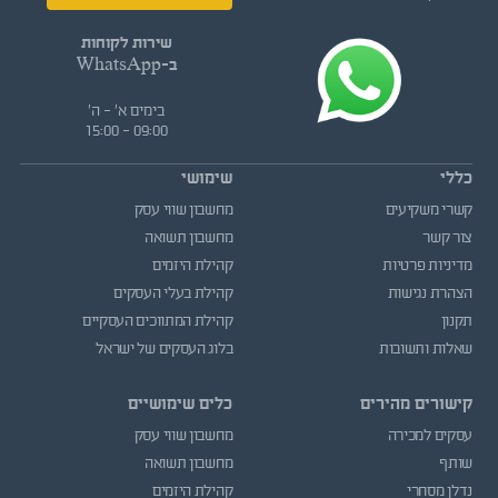
שירות לקוחות
ב-WhatsApp
בימים א' - ה'
09:00 - 15:00
כללי
שימושי
קשרי משקיעים
מחשבון שווי עסק
צור קשר
מחשבון תשואה
מדיניות פרטיות
קהילת היזמים
הצהרת נגישות
קהילת בעלי העסקים
תקנון
קהילת המתווכים העסקיים
שאלות ותשובות
בלוג העסקים של ישראל
קישורים מהירים
כלים שימושיים
עסקים למכירה
מחשבון שווי עסק
שותף
מחשבון תשואה
נדלן מסחרי
קהילת היזמים