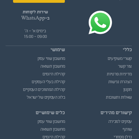
שירות לקוחות
ב-WhatsApp
בימים א' - ה'
09:00 - 15:00
כללי
שימושי
קשרי משקיעים
מחשבון שווי עסק
צור קשר
מחשבון תשואה
מדיניות פרטיות
קהילת היזמים
הצהרת נגישות
קהילת בעלי העסקים
תקנון
קהילת המתווכים העסקיים
שאלות ותשובות
בלוג העסקים של ישראל
קישורים מהירים
כלים שימושיים
עסקים למכירה
מחשבון שווי עסק
שותף
מחשבון תשואה
נדלן מסחרי
קהילת היזמים