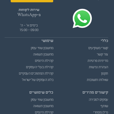
שירות לקוחות
ב-WhatsApp
בימים א' - ה'
09:00 - 15:00
כללי
שימושי
קשרי משקיעים
מחשבון שווי עסק
צור קשר
מחשבון תשואה
מדיניות פרטיות
קהילת היזמים
הצהרת נגישות
קהילת בעלי העסקים
תקנון
קהילת המתווכים העסקיים
שאלות ותשובות
בלוג העסקים של ישראל
קישורים מהירים
כלים שימושיים
עסקים למכירה
מחשבון שווי עסק
שותף
מחשבון תשואה
נדלן מסחרי
קהילת היזמים