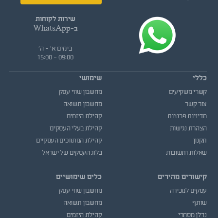
שירות לקוחות
ב-WhatsApp
בימים א' - ה'
09:00 - 15:00
כללי
שימושי
קשרי משקיעים
מחשבון שווי עסק
צור קשר
מחשבון תשואה
מדיניות פרטיות
קהילת היזמים
הצהרת נגישות
קהילת בעלי העסקים
תקנון
קהילת המתווכים העסקיים
שאלות ותשובות
בלוג העסקים של ישראל
קישורים מהירים
כלים שימושיים
עסקים למכירה
מחשבון שווי עסק
שותף
מחשבון תשואה
נדלן מסחרי
קהילת היזמים