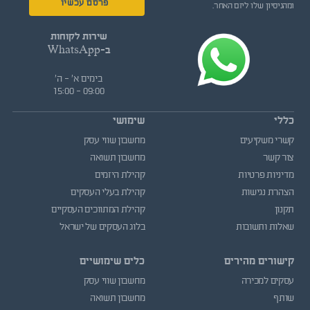
פרסם עכשיו
ומהניסיון שלו ליזם האחר.
שירות לקוחות
ב-WhatsApp
בימים א' - ה'
09:00 - 15:00
כללי
שימושי
קשרי משקיעים
מחשבון שווי עסק
צור קשר
מחשבון תשואה
מדיניות פרטיות
קהילת היזמים
הצהרת נגישות
קהילת בעלי העסקים
תקנון
קהילת המתווכים העסקיים
שאלות ותשובות
בלוג העסקים של ישראל
קישורים מהירים
כלים שימושיים
עסקים למכירה
מחשבון שווי עסק
שותף
מחשבון תשואה