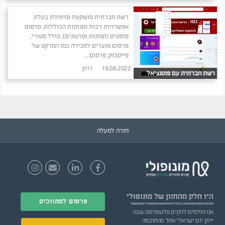
סניפים
רשת חברתית מושקעת ומיוחדת בעלת
אפשרויות רבות ומגוונות הכוללות, פרסום
פוסטים (תמונות וסרטונים), כולל סטורי,
פרסום מוצרים למכירה כמו המרקט של
פייסבוק, פרסום...
19.08.2022
דותן
רשת חברתית עם פוטנציאל
רווח אדיר
חזרה למעלה
היו חלק
מהחזון של מונופולי
פרסום למתווכים
אנו חולמים להקים פלטפורמה שבה
ייתן יזם ישראלי אחד מהחוכמה