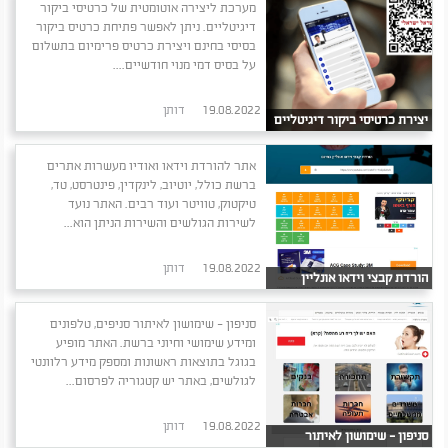
מערכת ליצירה אוטומטית של כרטיסי ביקור
דיגיטליים. ניתן לאפשר פתיחת כרטיס ביקור
בסיסי בחינם ויצירת כרטיס פרימיום בתשלום
על בסיס דמי מנוי חודשיים....
19.08.2022
דותן
יצירת כרטיסי ביקור דיגיטליים
אתר להורדת וידאו ואודיו מעשרות אתרים
ברשת כולל, יוטיוב, לינקדין, פינטרסט, טד,
טיקטוק, טוויטר ועוד רבים. האתר נועד
לשירות הגולשים והשירות הניתן הוא...
19.08.2022
דותן
הורדת קבצי וידאו אונליין
בחינם
סניפון - שימושון לאיתור סניפים, טלפונים
ומידע שימושי וחיוני ברשת. האתר מופיע
בגוגל בתוצאות ראשונות ומספק מידע רלוונטי
לגולשים, באתר יש קטגוריה לפרסום...
19.08.2022
דותן
סניפון - שימושון לאיתור