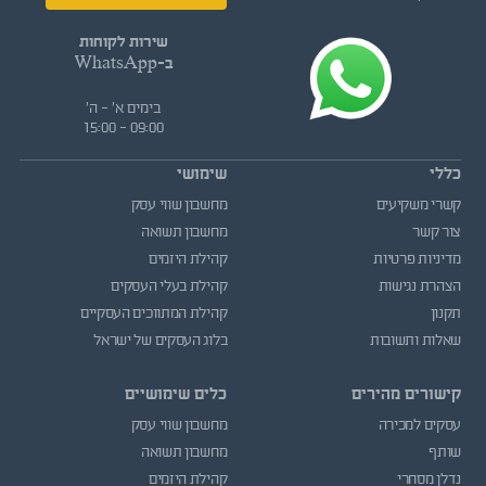
שירות לקוחות
ב-WhatsApp
בימים א' - ה'
09:00 - 15:00
כללי
שימושי
קשרי משקיעים
מחשבון שווי עסק
צור קשר
מחשבון תשואה
מדיניות פרטיות
קהילת היזמים
הצהרת נגישות
קהילת בעלי העסקים
תקנון
קהילת המתווכים העסקיים
שאלות ותשובות
בלוג העסקים של ישראל
קישורים מהירים
כלים שימושיים
עסקים למכירה
מחשבון שווי עסק
שותף
מחשבון תשואה
נדלן מסחרי
קהילת היזמים