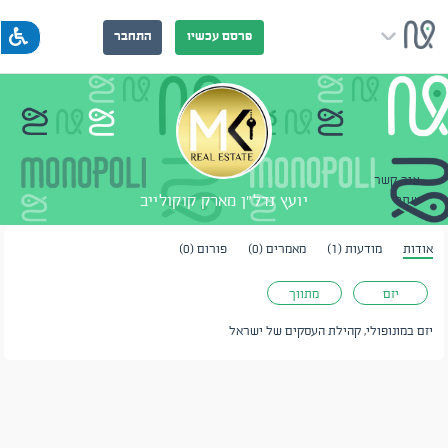
פרסם עכשיו
התחבר
צור קשר
יועץ נדל"ן מארק קוקולייב
שתף
אודות
מודעות (1)
מאמרים (0)
פורום (0)
יזם
מתווך
יזם במונופולי, קהילת העסקים של ישראל