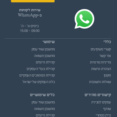
שירות לקוחות
ב-WhatsApp
בימים א' - ה'
09:00 - 15:00
כללי
שימושי
קשרי משקיעים
מחשבון שווי עסק
צור קשר
מחשבון תשואה
מדיניות פרטיות
קהילת היזמים
הצהרת נגישות
קהילת בעלי העסקים
תקנון
קהילת המתווכים העסקיים
שאלות ותשובות
בלוג העסקים של ישראל
קישורים מהירים
כלים שימושיים
עסקים למכירה
מחשבון שווי עסק
שותף
מחשבון תשואה
נדלן מסחרי
קהילת היזמים