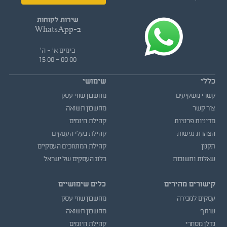
שירות לקוחות
ב-WhatsApp
בימים א' - ה'
09:00 - 15:00
כללי
שימושי
קשרי משקיעים
מחשבון שווי עסק
צור קשר
מחשבון תשואה
מדיניות פרטיות
קהילת היזמים
הצהרת נגישות
קהילת בעלי העסקים
תקנון
קהילת המתווכים העסקיים
שאלות ותשובות
בלוג העסקים של ישראל
קישורים מהירים
כלים שימושיים
עסקים למכירה
מחשבון שווי עסק
שותף
מחשבון תשואה
נדלן מסחרי
קהילת היזמים