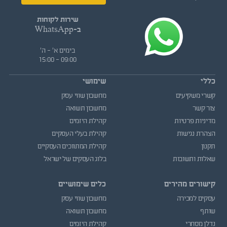
שירות לקוחות
ב-WhatsApp
בימים א' - ה'
09:00 - 15:00
כללי
שימושי
קשרי משקיעים
מחשבון שווי עסק
צור קשר
מחשבון תשואה
מדיניות פרטיות
קהילת היזמים
הצהרת נגישות
קהילת בעלי העסקים
תקנון
קהילת המתווכים העסקיים
שאלות ותשובות
בלוג העסקים של ישראל
קישורים מהירים
כלים שימושיים
עסקים למכירה
מחשבון שווי עסק
שותף
מחשבון תשואה
נדלן מסחרי
קהילת היזמים