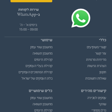
שירות לקוחות
ב-WhatsApp
בימים א' - ה'
09:00 - 15:00
כללי
שימושי
קשרי משקיעים
מחשבון שווי עסק
צור קשר
מחשבון תשואה
מדיניות פרטיות
קהילת היזמים
הצהרת נגישות
קהילת בעלי העסקים
תקנון
קהילת המתווכים העסקיים
שאלות ותשובות
בלוג העסקים של ישראל
קישורים מהירים
כלים שימושיים
עסקים למכירה
מחשבון שווי עסק
שותף
מחשבון תשואה
נדלן מסחרי
קהילת היזמים