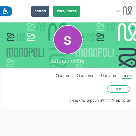
פרסם עכשיו
התחבר
צור קשר
shlomo david
שתף
אודות
מודעות (1)
מאמרים (0)
פורום (0)
יזם
יזם במונופולי, קהילת העסקים של ישראל