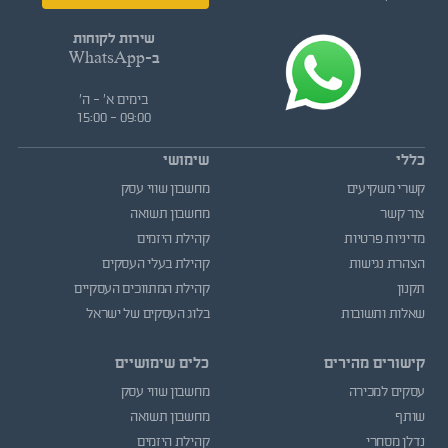
שירות לקוחות
ב-WhatsApp
בימים א' - ה'
09:00 - 15:00
כללי
שימושי
קשרי משקיעים
מחשבון שווי עסק
צור קשר
מחשבון תשואה
מדיניות פרטיות
קהילת היזמים
הצהרת נגישות
קהילת בעלי העסקים
תקנון
קהילת המתווכים העסקיים
שאלות ותשובות
בלוג העסקים של ישראל
קישורים מהירים
כלים שימושיים
עסקים למכירה
מחשבון שווי עסק
שותף
מחשבון תשואה
נדלן מסחרי
קהילת היזמים