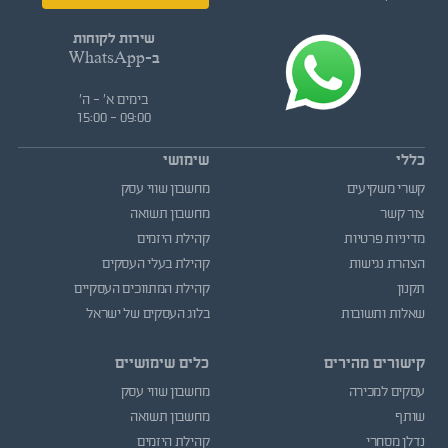
שירות לקוחות
ב-WhatsApp
בימים א' - ה'
09:00 - 15:00
כללי
שימושי
קשרי משקיעים
מחשבון שווי עסק
צור קשר
מחשבון תשואה
מדיניות פרטיות
קהילת היזמים
הצהרת נגישות
קהילת בעלי העסקים
תקנון
קהילת המתווכים העסקיים
שאלות ותשובות
בלוג העסקים של ישראל
קישורים מהירים
כלים שימושיים
עסקים למכירה
מחשבון שווי עסק
שותף
מחשבון תשואה
נדלן מסחרי
קהילת היזמים