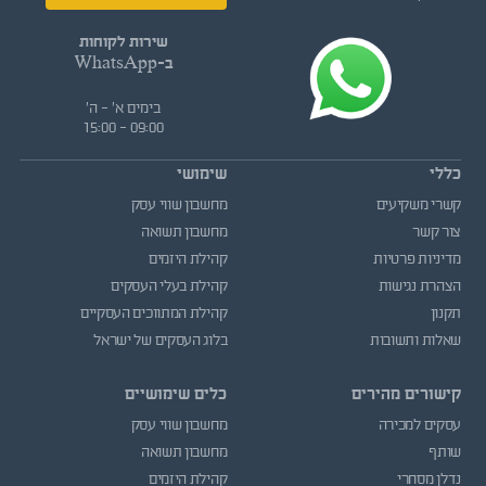
שירות לקוחות
ב-WhatsApp
בימים א' - ה'
09:00 - 15:00
כללי
שימושי
קשרי משקיעים
מחשבון שווי עסק
צור קשר
מחשבון תשואה
מדיניות פרטיות
קהילת היזמים
הצהרת נגישות
קהילת בעלי העסקים
תקנון
קהילת המתווכים העסקיים
שאלות ותשובות
בלוג העסקים של ישראל
קישורים מהירים
כלים שימושיים
עסקים למכירה
מחשבון שווי עסק
שותף
מחשבון תשואה
נדלן מסחרי
קהילת היזמים