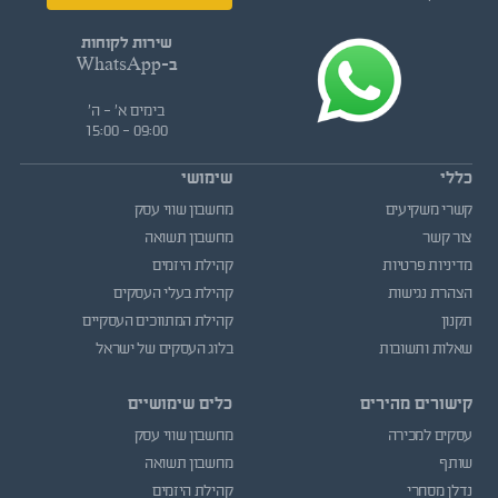
שירות לקוחות
ב-WhatsApp
בימים א' - ה'
09:00 - 15:00
כללי
שימושי
קשרי משקיעים
מחשבון שווי עסק
צור קשר
מחשבון תשואה
מדיניות פרטיות
קהילת היזמים
הצהרת נגישות
קהילת בעלי העסקים
תקנון
קהילת המתווכים העסקיים
שאלות ותשובות
בלוג העסקים של ישראל
קישורים מהירים
כלים שימושיים
עסקים למכירה
מחשבון שווי עסק
שותף
מחשבון תשואה
נדלן מסחרי
קהילת היזמים