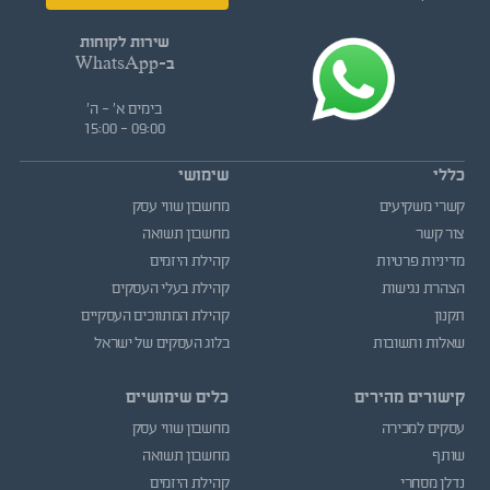
שירות לקוחות
ב-WhatsApp
בימים א' - ה'
09:00 - 15:00
כללי
שימושי
קשרי משקיעים
מחשבון שווי עסק
צור קשר
מחשבון תשואה
מדיניות פרטיות
קהילת היזמים
הצהרת נגישות
קהילת בעלי העסקים
תקנון
קהילת המתווכים העסקיים
שאלות ותשובות
בלוג העסקים של ישראל
קישורים מהירים
כלים שימושיים
עסקים למכירה
מחשבון שווי עסק
שותף
מחשבון תשואה
נדלן מסחרי
קהילת היזמים