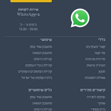
שירות לקוחות
ב-WhatsApp
בימים א' - ה'
09:00 - 15:00
כללי
שימושי
קשרי משקיעים
מחשבון שווי עסק
צור קשר
מחשבון תשואה
מדיניות פרטיות
קהילת היזמים
הצהרת נגישות
קהילת בעלי העסקים
תקנון
קהילת המתווכים העסקיים
שאלות ותשובות
בלוג העסקים של ישראל
קישורים מהירים
כלים שימושיים
עסקים למכירה
מחשבון שווי עסק
שותף
מחשבון תשואה
נדלן מסחרי
קהילת היזמים