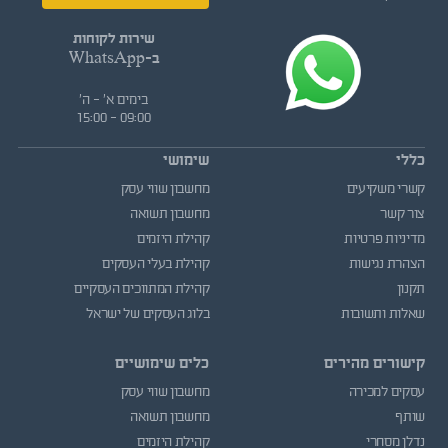
שירות לקוחות
ב-WhatsApp
בימים א' - ה'
09:00 - 15:00
כללי
שימושי
קשרי משקיעים
מחשבון שווי עסק
צור קשר
מחשבון תשואה
מדיניות פרטיות
קהילת היזמים
הצהרת נגישות
קהילת בעלי העסקים
תקנון
קהילת המתווכים העסקיים
שאלות ותשובות
בלוג העסקים של ישראל
קישורים מהירים
כלים שימושיים
עסקים למכירה
מחשבון שווי עסק
שותף
מחשבון תשואה
נדלן מסחרי
קהילת היזמים