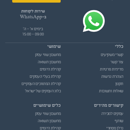
שירות לקוחות
ב-WhatsApp
בימים א' - ה'
09:00 - 15:00
כללי
שימושי
קשרי משקיעים
מחשבון שווי עסק
צור קשר
מחשבון תשואה
מדיניות פרטיות
קהילת היזמים
הצהרת נגישות
קהילת בעלי העסקים
תקנון
קהילת המתווכים העסקיים
שאלות ותשובות
בלוג העסקים של ישראל
קישורים מהירים
כלים שימושיים
עסקים למכירה
מחשבון שווי עסק
שותף
מחשבון תשואה
נדלן מסחרי
קהילת היזמים