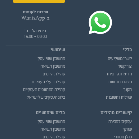
שירות לקוחות
ב-WhatsApp
בימים א' - ה'
09:00 - 15:00
כללי
שימושי
קשרי משקיעים
מחשבון שווי עסק
צור קשר
מחשבון תשואה
מדיניות פרטיות
קהילת היזמים
הצהרת נגישות
קהילת בעלי העסקים
תקנון
קהילת המתווכים העסקיים
שאלות ותשובות
בלוג העסקים של ישראל
קישורים מהירים
כלים שימושיים
עסקים למכירה
מחשבון שווי עסק
שותף
מחשבון תשואה
נדלן מסחרי
קהילת היזמים