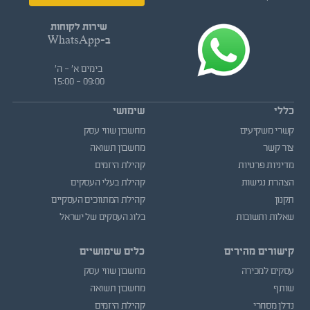
שירות לקוחות
ב-WhatsApp
בימים א' - ה'
09:00 - 15:00
כללי
שימושי
קשרי משקיעים
מחשבון שווי עסק
צור קשר
מחשבון תשואה
מדיניות פרטיות
קהילת היזמים
הצהרת נגישות
קהילת בעלי העסקים
תקנון
קהילת המתווכים העסקיים
שאלות ותשובות
בלוג העסקים של ישראל
קישורים מהירים
כלים שימושיים
עסקים למכירה
מחשבון שווי עסק
שותף
מחשבון תשואה
נדלן מסחרי
קהילת היזמים