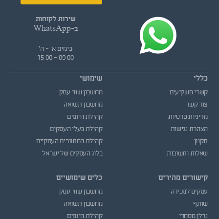
שירות לקוחות
ב-WhatsApp
בימים א' - ה'
09:00 - 15:00
כללי
שימושי
קשרי משקיעים
מחשבון שווי עסק
צור קשר
מחשבון תשואה
מדיניות פרטיות
קהילת היזמים
הצהרת נגישות
קהילת בעלי העסקים
תקנון
קהילת המתווכים העסקיים
שאלות ותשובות
בלוג העסקים של ישראל
קישורים מהירים
כלים שימושיים
עסקים למכירה
מחשבון שווי עסק
שותף
מחשבון תשואה
נדלן מסחרי
קהילת היזמים