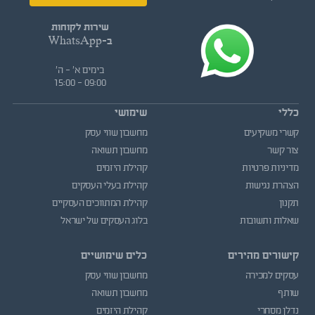
שירות לקוחות
ב-WhatsApp
בימים א' - ה'
09:00 - 15:00
כללי
שימושי
קשרי משקיעים
מחשבון שווי עסק
צור קשר
מחשבון תשואה
מדיניות פרטיות
קהילת היזמים
הצהרת נגישות
קהילת בעלי העסקים
תקנון
קהילת המתווכים העסקיים
שאלות ותשובות
בלוג העסקים של ישראל
קישורים מהירים
כלים שימושיים
עסקים למכירה
מחשבון שווי עסק
שותף
מחשבון תשואה
נדלן מסחרי
קהילת היזמים